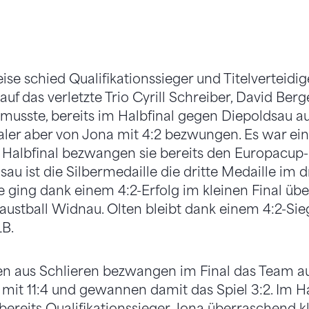
e schied Qualifikationssieger und Titelverteidi
uf das verletzte Trio Cyrill Schreiber, David Berg
musste, bereits im Halbfinal gegen Diepoldsau au
ler aber von Jona mit 4:2 bezwungen. Es war ein
m Halbfinal bezwangen sie bereits den Europacup
dsau ist die Silbermedaille die dritte Medaille im 
 ging dank einem 4:2-Erfolg im kleinen Final über
ustball Widnau. Olten bleibt dank einem 4:2-Sieg 
LB.
nen aus Schlieren bezwangen im Final das Team 
mit 11:4 und gewannen damit das Spiel 3:2. Im Ha
ereits Qualifikationssieger Jona überraschend kla