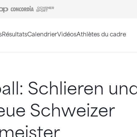
Coop
Concordia
Ochsner Sport
s
Résultats
Calendrier
Vidéos
Athlètes du cadre
e. Vous pouvez également utiliser le plan du site 
all: Schlieren un
eue Schweizer
meister