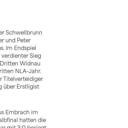
ger Schwellbrunn
er und Peter
s. Im Endspiel
 verdienter Sieg
-Dritten Widnau
dritten NLA-Jahr.
 Titelverteidiger
über Erstligist
aus Embrach im
lbfinal hatten die
r mit 3:0 besiegt.