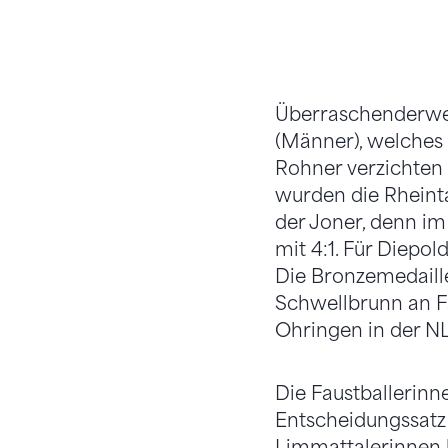
Überraschenderweis
(Männer), welches a
Rohner verzichten 
wurden die Rheinta
der Joner, denn i
mit 4:1. Für Diepol
Die Bronzemedaille
Schwellbrunn an Fa
Ohringen in der N
Die Faustballerin
Entscheidungssatz 
Limmattalerinnen b