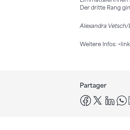
Der dritte Rang gi
Alexandra Vetsch/D
Weitere Infos: <li
Partager
facebook
x
linke