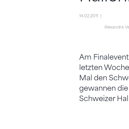
14.02.2011
Alexandra V
Am Finalevent
letzten Woch
Mal den Schwei
gewannen die 
Schweizer Hall