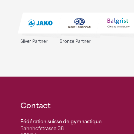
Silver Partner
Bronze Partner
Fusszeile
Contact
Fédération suisse de gymnastique
Bahnhofstrasse 38