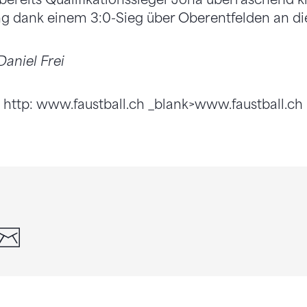
ng dank einem 3:0-Sieg über Oberentfelden an di
aniel Frei
nk http: www.faustball.ch _blank>www.faustball.ch
din
whatsapp
email