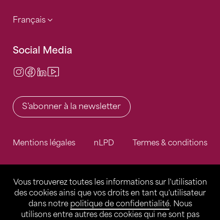
Français
Social Media
Instagram
Facebook
LinkedIn
Video Center
S'abonner à la newsletter
Mentions légales
nLPD
Termes & conditions
Vous trouverez toutes les informations sur l'utilisation
des cookies ainsi que vos droits en tant qu'utilisateur
dans notre
politique de confidentialité
. Nous
utilisons entre autres des cookies qui ne sont pas