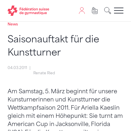
News
Passer au contenu
Naviguer vers le plan du siten
JavaScript est nécessaire pour naviguer sur ce site. Vous
Saisonauftakt für die
Kunstturner
04.03.2011
Renate Ried
Am Samstag, 5. März beginnt für unsere
Kunsturnerinnen und Kunstturner die
Wettkampfsaison 2011. Für Ariella Kaeslin
gleich mit einem Höhepunkt: Sie turnt am
American Cup in Jacksonville, Florida