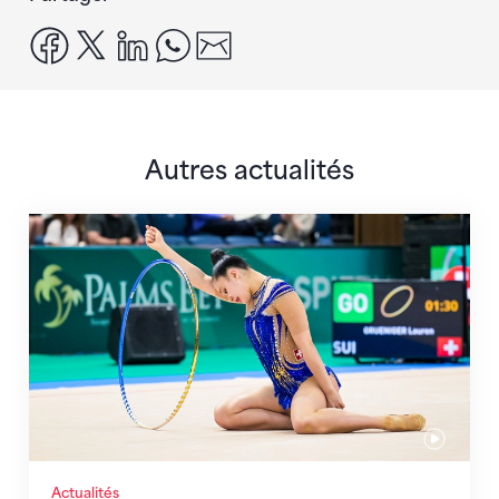
facebook
x
linkedin
whatsapp
email
Autres actualités
Prochaine étape : les Championnats du monde
Actualités