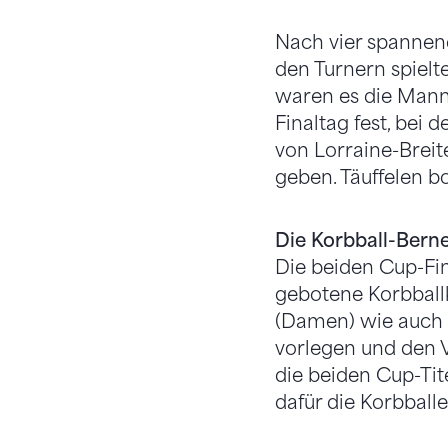
Nach vier spannend
den Turnern spielt
waren es die Mann
Finaltag fest, bei
von Lorraine-Breit
geben. Täuffelen bo
Die Korbball-Bern
Die beiden Cup-Fin
gebotene Korbball
(Damen) wie auch P
vorlegen und den V
die beiden Cup-Tite
dafür die Korbballe