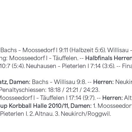
Bachs – Moossedorf I 9:11 (Halbzeit 5:6). Willisau –
ung: Moosseedorf I – Täuffelen. --
Halbfinals Herren
:7 (5:4). Neuhausen – Pieterlen I 7:14 (3:6). -- Fi
latz, Damen:
Bachs – Willisau 9:8. --
Herren:
Neukir
enaltyschiessen: 18:18 / 21:21 / 24:23.
osseedorf I – Täuffelen I 17:14 (9:7). --
Herren:
Alt
p Korbball Halle 2010/11, Damen:
1. Moosseedorf I
 Pieterlen I. 2. Altnau. 3. Neukirch/Roggwil.