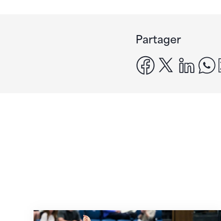
Partager
facebook
x
linke
Prochaine étape : les Championnats du