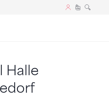
sans JavaScript.
 Halle
eedorf