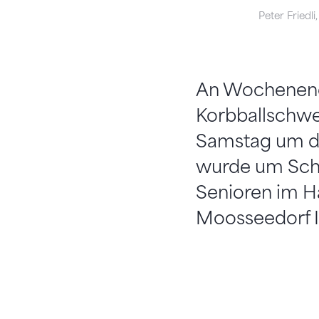
Peter Friedli
An Wochenende
Korbballschwe
Samstag um di
wurde um Schw
Senioren im Ha
Moosseedorf I