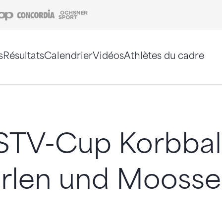
Coop
Concordia
Ochsner Sport
s
Résultats
Calendrier
Vidéos
Athlètes du cadre
e. Vous pouvez également utiliser le plan du site 
 STV-Cup Korbball
erlen und Mooss