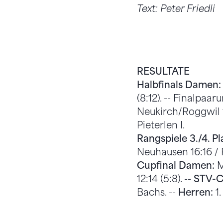
Text: Peter Friedli
RESULTATE
Halbfinals Damen:
(8:12). -- Finalpaar
Neukirch/Roggwil 10
Pieterlen I.
Rangspiele 3./4. P
Neuhausen 16:16 / P
Cupfinal Damen:
Mo
12:14 (5:8). --
STV-Cu
Bachs. --
Herren:
1.