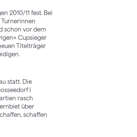
n 2010/11 fest. Bei
n Turnerinnen
nd schon vor dem
ewigen» Cupsieger
neuen Titelträger
eidigen.
u statt. Die
osseedorf I
artien rasch
ernbiet über
schaffen, schaffen