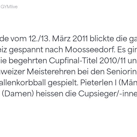
, GYMlive
 vom 12./13. März 2011 blickte die g
iz gespannt nach Moosseedorf. Es g
e begehrten Cupfinal-Titel 2010/11 
eizer Meisterehren bei den Seniori
llenkorbball gespielt. Pieterlen I (Mä
 (Damen) heissen die Cupsieger/-inne