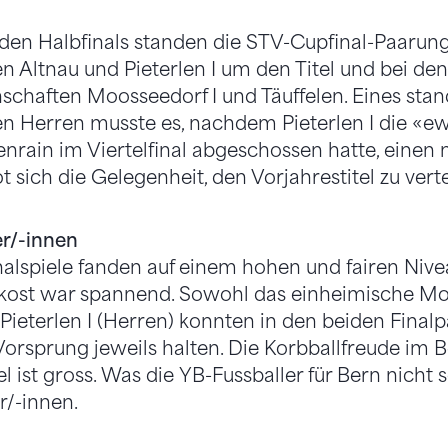
en Halbfinals standen die STV-Cupfinal-Paarunge
en Altnau und Pieterlen I um den Titel und bei de
schaften Moosseedorf I und Täuffelen. Eines sta
 den Herren musste es, nachdem Pieterlen I die «
enrain im Viertelfinal abgeschossen hatte, einen 
t sich die Gelegenheit, den Vorjahrestitel zu vert
er/-innen
alspiele fanden auf einem hohen und fairen Nivea
kost war spannend. Sowohl das einheimische Mo
ieterlen I (Herren) konnten in den beiden Finalp
orsprung jeweils halten. Die Korbballfreude im B
l ist gross. Was die YB-Fussballer für Bern nicht 
r/-innen.