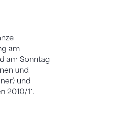
anze
ing am
und am Sonntag
nnen und
nner) und
n 2010/11.