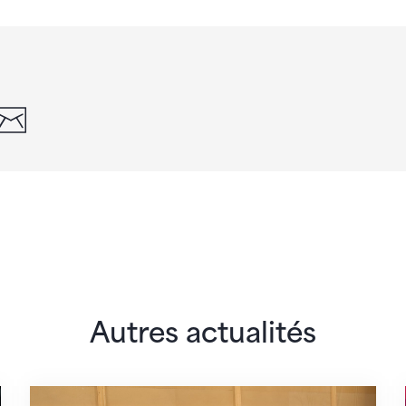
din
whatsapp
email
Autres actualités
 monde
En route pour Zagreb avec des objectifs clair