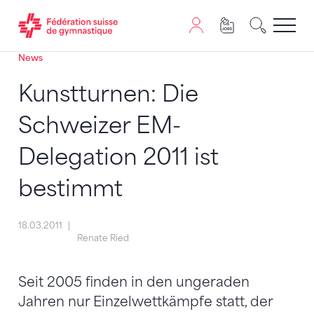
News
Passer au contenu
Naviguer vers le plan du siten
JavaScript est nécessaire pour naviguer sur ce site. Vous
Kunstturnen: Die
Schweizer EM-
Delegation 2011 ist
bestimmt
18.03.2011
Renate Ried
Seit 2005 finden in den ungeraden
Jahren nur Einzelwettkämpfe statt, der