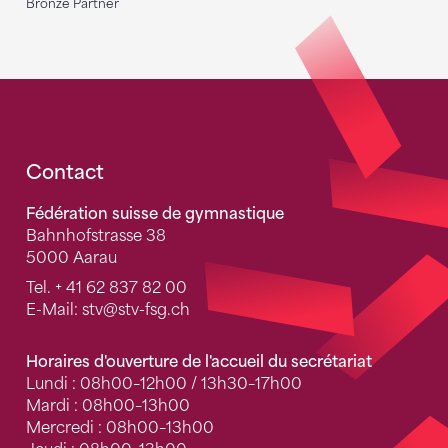
Bronze Partner
Fusszeile
Contact
Fédération suisse de gymnastique
Bahnhofstrasse 38
5000 Aarau
Tel.
+ 41 62 837 82 00
E-Mail:
stv
@stv-fsg.ch
Horaires d'ouverture de l'accueil du secrétariat
Lundi : 08h00–12h00 / 13h30–17h00
Mardi : 08h00–13h00
Mercredi : 08h00–13h00