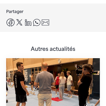
Partager
facebook
x
linkedin
whatsapp
email
Autres actualités
En route pour Zagreb avec des objectifs clairs