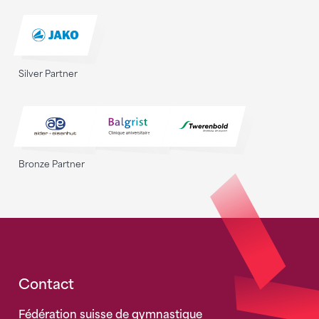
Silver Partner
Bronze Partner
Fusszeile
Contact
Fédération suisse de gymnastique