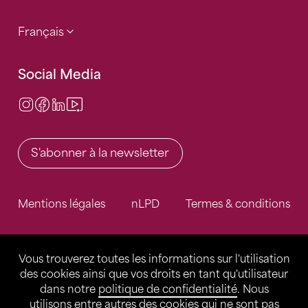
Français
Social Media
Instagram
Facebook
LinkedIn
Video Center
S'abonner à la newsletter
Mentions légales
nLPD
Termes & conditions
Vous trouverez toutes les informations sur l'utilisation
des cookies ainsi que vos droits en tant qu'utilisateur
dans notre
politique de confidentialité
. Nous
utilisons entre autres des cookies qui ne sont pas