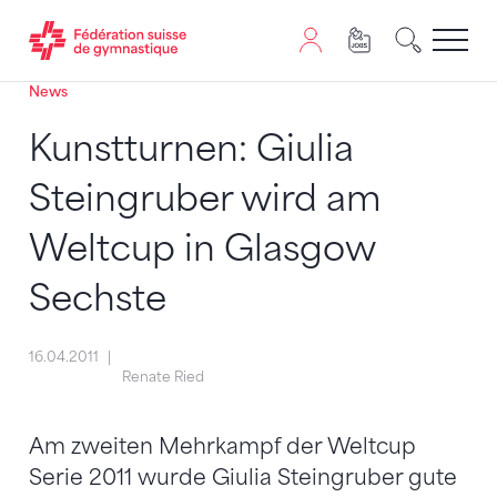
News
Passer au contenu
Naviguer vers le plan du siten
JavaScript est nécessaire pour naviguer sur ce site. Vous
Kunstturnen: Giulia
Steingruber wird am
Weltcup in Glasgow
Sechste
16.04.2011
Renate Ried
Am zweiten Mehrkampf der Weltcup
Serie 2011 wurde Giulia Steingruber gute