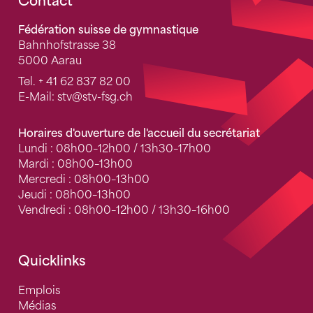
Fusszeile
Contact
Fédération suisse de gymnastique
Bahnhofstrasse 38
5000 Aarau
Tel.
+ 41 62 837 82 00
E-Mail:
stv
@stv-fsg.ch
Horaires d'ouverture de l'accueil du secrétariat
Lundi : 08h00–12h00 / 13h30–17h00
Mardi : 08h00–13h00
Mercredi : 08h00–13h00
Jeudi : 08h00–13h00
Vendredi : 08h00–12h00 / 13h30–16h00
Quicklinks
Emplois
Médias