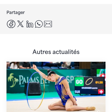
Partager
facebook
x
linkedin
whatsapp
email
Autres actualités
Prochaine étape : les Championnats du monde