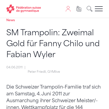
News
Passer au contenu
Naviguer vers le plan du siten
JavaScript est nécessaire pour naviguer sur ce site. Vous
SM Trampolin: Zweimal
Gold für Fanny Chilo und
Fabian Wyler
04.06.2011
Peter Friedli, GYMlive
Die Schweizer Trampolin-Familie traf sich
am Samstag, 4. Juni 2011 zur
Ausmarchung ihrer Schweizer Meister/-
innen. Wettkampfplatz für die 144