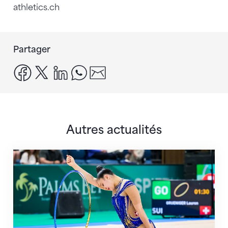
athletics.ch
Partager
facebook
x
linkedin
whatsapp
email
Autres actualités
Prochaine étape : les Championnats du monde