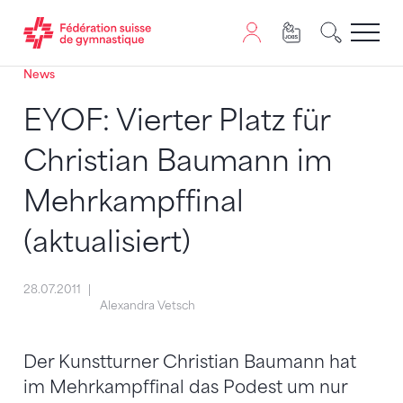
News
Passer au contenu
Naviguer vers le plan du siten
JavaScript est nécessaire pour naviguer sur ce site. Vous
EYOF: Vierter Platz für
Christian Baumann im
Mehrkampffinal
(aktualisiert)
28.07.2011
Alexandra Vetsch
Der Kunstturner Christian Baumann hat
im Mehrkampffinal das Podest um nur