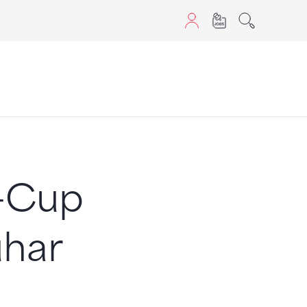
sans JavaScript.
t-Cup
uhar