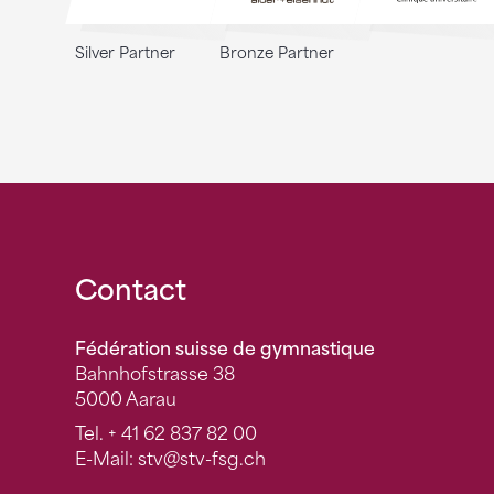
Silver Partner
Bronze Partner
Fusszeile
Contact
Fédération suisse de gymnastique
Bahnhofstrasse 38
5000 Aarau
Tel.
+ 41 62 837 82 00
E-Mail:
stv
@stv-fsg.ch