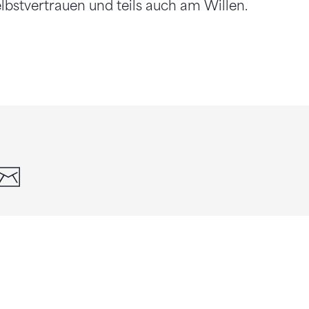
Selbstvertrauen und teils auch am Willen.
din
whatsapp
email