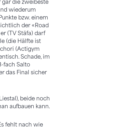
er gar die zweibeste
r und wiederum
5 Punkte bzw. einem
ichtlich der «Road
r (TV Stäfa) darf
 (die Hälfte ist
Schori (Actigym
ntisch. Schade, im
3-fach Salto
 das Final sicher
iestal), beide noch
 man aufbauen kann.
s fehlt nach wie