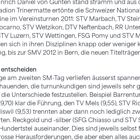
hnrich Daniel von Gunten stand stramm und aus 
tadion Trinermatte ertönte die Schweizer Nationa
ine im Vereinsturnen 2011: STV Marbach, TV Stei
Locarno, STV Wetzikon, DTV Neftenbach, RR Unte
 BTV Luzern, STV Wettingen, FSG Pomy und STV 
ten sich in ihren Disziplinen knapp oder weniger
ang, bis zur SMV 2012 in Bern, die neuen Titelträge
 entscheiden
e am zweiten SM-Tag verliefen äusserst spannend
auenden, die turnunkundigen sind jeweils sehr gef
, die Unterschiede festzustellen. Beispiel Barren
9,70) klar die Führung, den TV Mels (9,55), STV R
swil (9,53) trennten aber dann noch lediglich zw
rten. Reckgold und -silber (SFG Chiasso und STV S
Hundertstel auseinander. Dies sind jeweils selbst 
rosse Herausforderungen, die aber eben alles au