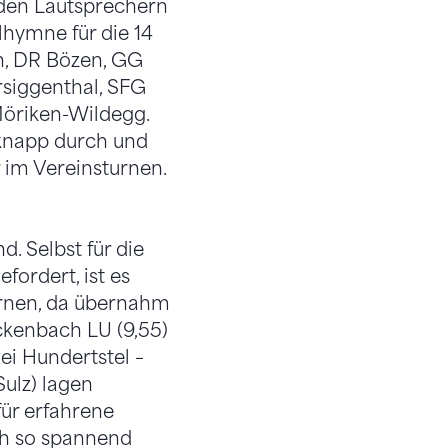
den Lautsprechern
lhymne für die 14
n, DR Bözen, GG
rsiggenthal, SFG
Möriken-Wildegg.
 knapp durch und
r im Vereinsturnen.
. Selbst für die
ordert, ist es
turnen, da übernahm
ickenbach LU (9,55)
ei Hundertstel –
ulz) lagen
für erfahrene
ch so spannend