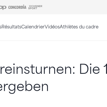
Coop
Concordia
Ochsner Sport
s
Résultats
Calendrier
Vidéos
Athlètes du cadre
e. Vous pouvez également utiliser le plan du site 
einsturnen: Die 1
vergeben