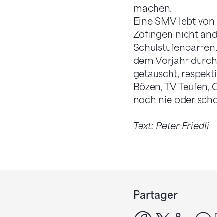
machen.
Eine SMV lebt von 
Zofingen nicht ande
Schulstufenbarren,
dem Vorjahr durch.
getauscht, respek
Bözen, TV Teufen, 
noch nie oder sch
Text: Peter Friedli
Partager
facebook
x
linke