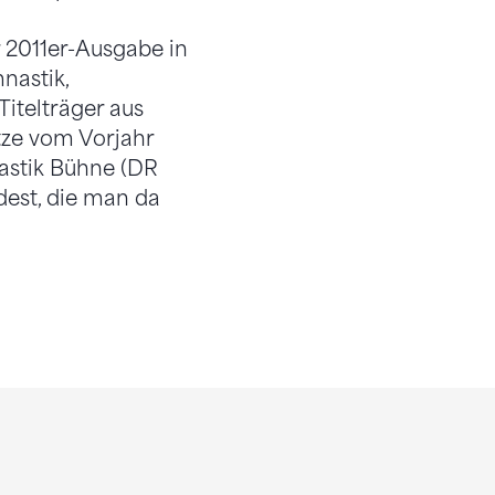
 2011er-Ausgabe in
nastik,
itelträger aus
tze vom Vorjahr
astik Bühne (DR
dest, die man da