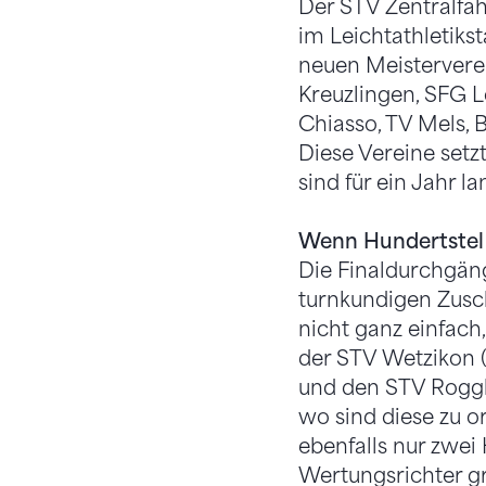
Der STV Zentralfä
im Leichtathletiks
neuen Meistervere
Kreuzlingen, SFG 
Chiasso, TV Mels,
Diese Vereine setz
sind für ein Jahr l
Wenn Hundertstel
Die Finaldurchgäng
turnkundigen Zusch
nicht ganz einfach
der STV Wetzikon (
und den STV Roggli
wo sind diese zu o
ebenfalls nur zwei 
Wertungsrichter g