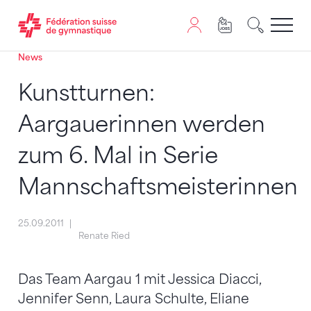
News
Passer au contenu
Naviguer vers le plan du siten
JavaScript est nécessaire pour naviguer sur ce site. Vous
Kunstturnen:
Aargauerinnen werden
zum 6. Mal in Serie
Mannschaftsmeisterinnen
25.09.2011
Renate Ried
Das Team Aargau 1 mit Jessica Diacci,
Jennifer Senn, Laura Schulte, Eliane