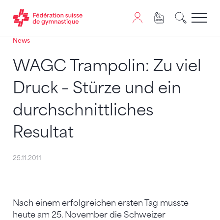
News
Passer au contenu
Naviguer vers le plan du siten
JavaScript est nécessaire pour naviguer sur ce site. Vous
WAGC Trampolin: Zu viel
Druck – Stürze und ein
durchschnittliches
Resultat
25.11.2011
Nach einem erfolgreichen ersten Tag musste
heute am 25. November die Schweizer