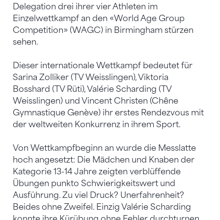
Delegation drei ihrer vier Athleten im
Einzelwettkampf an den «World Age Group
Competition» (WAGC) in Birmingham stürzen
sehen.
Dieser internationale Wettkampf bedeutet für
Sarina Zolliker (TV Weisslingen), Viktoria
Bosshard (TV Rüti), Valérie Scharding (TV
Weisslingen) und Vincent Christen (Chêne
Gymnastique Genève) ihr erstes Rendezvous mit
der weltweiten Konkurrenz in ihrem Sport.
Von Wettkampfbeginn an wurde die Messlatte
hoch angesetzt: Die Mädchen und Knaben der
Kategorie 13-14 Jahre zeigten verblüffende
Übungen punkto Schwierigkeitswert und
Ausführung. Zu viel Druck? Unerfahrenheit?
Beides ohne Zweifel. Einzig Valérie Scharding
konnte ihre Kürübung ohne Fehler durchturnen,