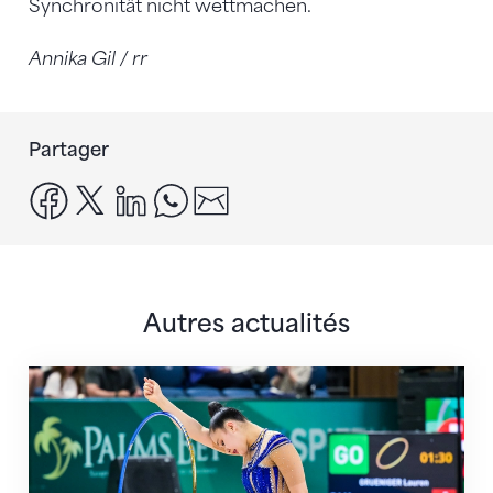
Synchronität nicht wettmachen.
Annika Gil / rr
Partager
facebook
x
linkedin
whatsapp
email
Autres actualités
Prochaine étape : les Championnats du monde