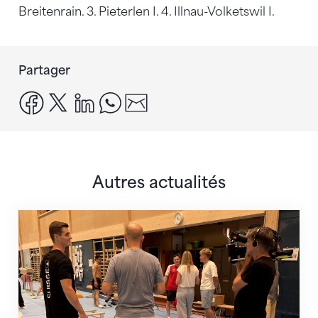
Breitenrain. 3. Pieterlen I. 4. Illnau-Volketswil I.
Partager
facebook
x
linkedin
whatsapp
email
Autres actualités
En route pour Zagreb avec des objectifs clairs