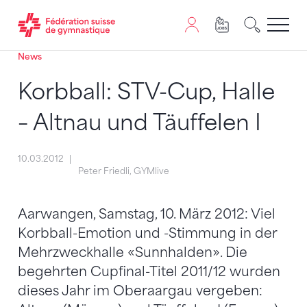
News
Passer au contenu
Naviguer vers le plan du siten
JavaScript est nécessaire pour naviguer sur ce site. Vous
Korbball: STV-Cup, Halle
– Altnau und Täuffelen I
10.03.2012
Peter Friedli, GYMlive
Aarwangen, Samstag, 10. März 2012: Viel
Korbball-Emotion und -Stimmung in der
Mehrzweckhalle «Sunnhalden». Die
begehrten Cupfinal-Titel 2011/12 wurden
dieses Jahr im Oberaargau vergeben: