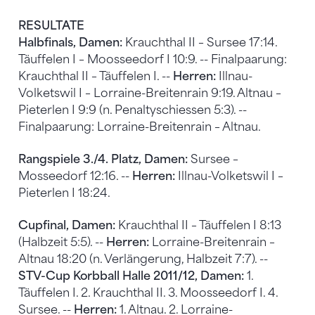
RESULTATE
Halbfinals, Damen:
Krauchthal II – Sursee 17:14.
Täuffelen I – Moosseedorf I 10:9. -- Finalpaarung:
Krauchthal II – Täuffelen I. --
Herren:
Illnau-
Volketswil I – Lorraine-Breitenrain 9:19. Altnau –
Pieterlen I 9:9 (n. Penaltyschiessen 5:3). --
Finalpaarung: Lorraine-Breitenrain – Altnau.
Rangspiele 3./4. Platz, Damen:
Sursee –
Mosseedorf 12:16. --
Herren:
Illnau-Volketswil I –
Pieterlen I 18:24.
Cupfinal, Damen:
Krauchthal II – Täuffelen I 8:13
(Halbzeit 5:5). --
Herren:
Lorraine-Breitenrain –
Altnau 18:20 (n. Verlängerung, Halbzeit 7:7). --
STV-Cup Korbball Halle 2011/12, Damen:
1.
Täuffelen I. 2. Krauchthal II. 3. Moosseedorf I. 4.
Sursee. --
Herren:
1. Altnau. 2. Lorraine-