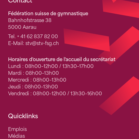
Fusszeile
Contact
Fédération suisse de gymnastique
Bahnhofstrasse 38
5000 Aarau
Tel.
+ 41 62 837 82 00
E-Mail:
stv
@stv-fsg.ch
Horaires d'ouverture de l'accueil du secrétariat
Lundi : 08h00–12h00 / 13h30–17h00
Mardi : 08h00–13h00
Mercredi : 08h00–13h00
Jeudi : 08h00–13h00
Vendredi : 08h00–12h00 / 13h30–16h00
Quicklinks
Emplois
Médias