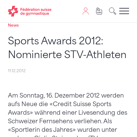
News
Passer au contenu
Naviguer vers le plan du siten
JavaScript est nécessaire pour naviguer sur ce site. Vous
Sports Awards 2012:
Nominierte STV-Athleten
11.12.2012
Am Sonntag, 16. Dezember 2012 werden
aufs Neue die «Credit Suisse Sports
Awards» während einer Livesendung des
Schweizer Fernsehens verliehen. Als
«Sportlerin des Jahres» wurden unter