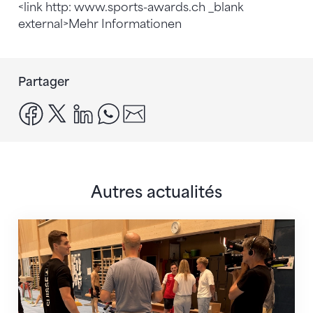
<link http: www.sports-awards.ch _blank
external>Mehr Informationen
Partager
facebook
x
linkedin
whatsapp
email
Autres actualités
En route pour Zagreb avec des objectifs clairs