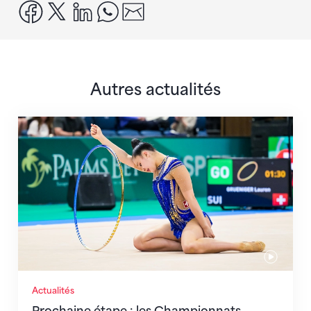
facebook
x
linkedin
whatsapp
email
Autres actualités
Prochaine étape : les Championnats du monde
Actualités