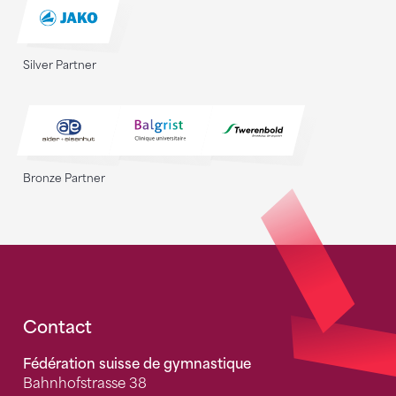
Silver Partner
Bronze Partner
Fusszeile
Contact
Fédération suisse de gymnastique
Bahnhofstrasse 38