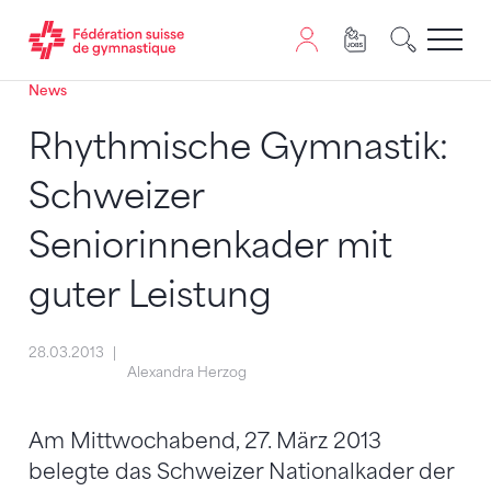
News
Passer au contenu
Naviguer vers le plan du siten
JavaScript est nécessaire pour naviguer sur ce site. Vous
Rhythmische Gymnastik:
Schweizer
Seniorinnenkader mit
guter Leistung
28.03.2013
Alexandra Herzog
Am Mittwochabend, 27. März 2013
belegte das Schweizer Nationalkader der