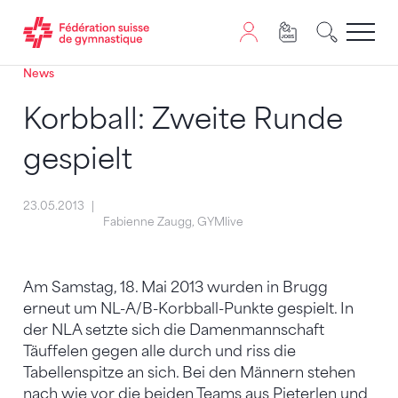
News
Passer au contenu
Naviguer vers le plan du siten
JavaScript est nécessaire pour naviguer sur ce site. Vous
Korbball: Zweite Runde
gespielt
23.05.2013
Fabienne Zaugg, GYMlive
Am Samstag, 18. Mai 2013 wurden in Brugg
erneut um NL-A/B-Korbball-Punkte gespielt. In
der NLA setzte sich die Damenmannschaft
Täuffelen gegen alle durch und riss die
Tabellenspitze an sich. Bei den Männern stehen
nach wie vor die beiden Teams aus Pieterlen und