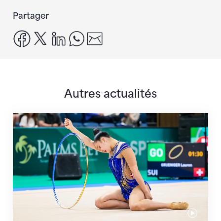
Partager
facebook
x
linkedin
whatsapp
email
Autres actualités
Prochaine étape : les Championnats du monde