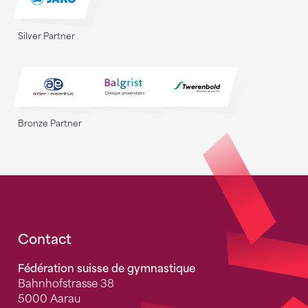
Silver Partner
Bronze Partner
Fusszeile
Contact
Fédération suisse de gymnastique
Bahnhofstrasse 38
5000 Aarau