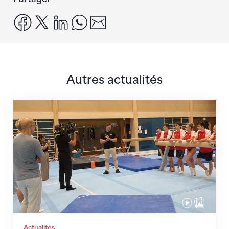
facebook
x
linkedin
whatsapp
email
Autres actualités
En route pour Zagreb avec des objectifs clairs
Actualités