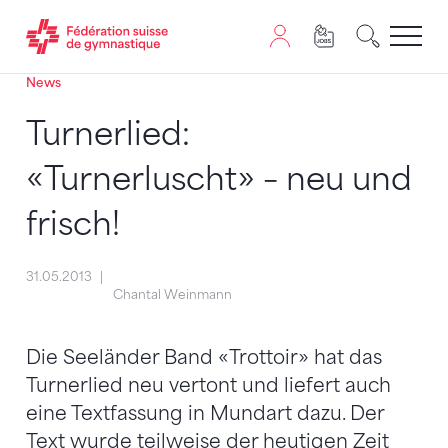
News
Passer au contenu
Naviguer vers le plan du siten
JavaScript est nécessaire pour naviguer sur ce site. Vous
Turnerlied:
«Turnerluscht» – neu und
frisch!
31.05.2013
Chantal Weinmann
Die Seeländer Band «Trottoir» hat das
Turnerlied neu vertont und liefert auch
eine Textfassung in Mundart dazu. Der
Text wurde teilweise der heutigen Zeit