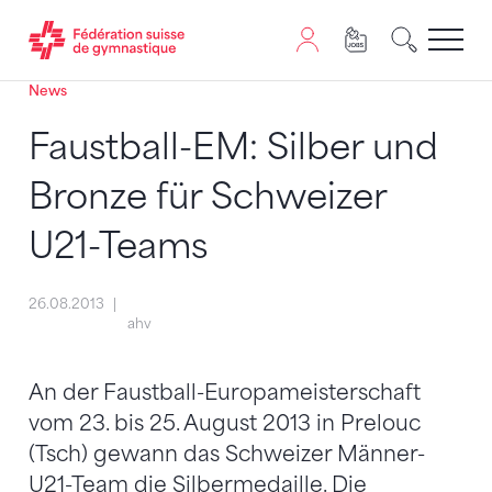
News
Passer au contenu
Naviguer vers le plan du siten
JavaScript est nécessaire pour naviguer sur ce site. Vous
Faustball-EM: Silber und
Bronze für Schweizer
U21-Teams
26.08.2013
ahv
An der Faustball-Europameisterschaft
vom 23. bis 25. August 2013 in Prelouc
(Tsch) gewann das Schweizer Männer-
U21-Team die Silbermedaille. Die