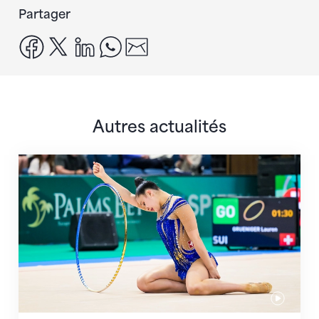
Partager
facebook
x
linkedin
whatsapp
email
Autres actualités
Prochaine étape : les Championnats du monde