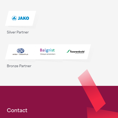
Silver Partner
Bronze Partner
Fusszeile
Contact