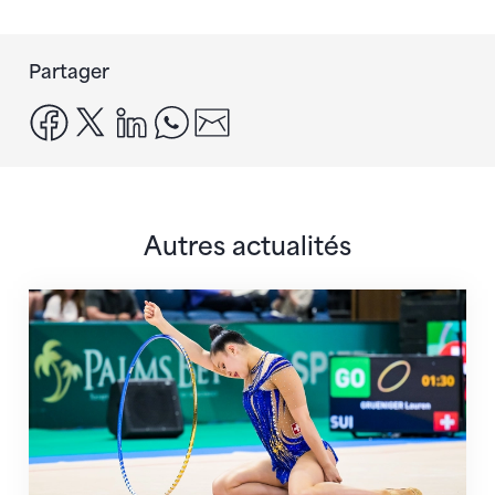
Partager
facebook
x
linkedin
whatsapp
email
Autres actualités
Prochaine étape : les Championnats du monde