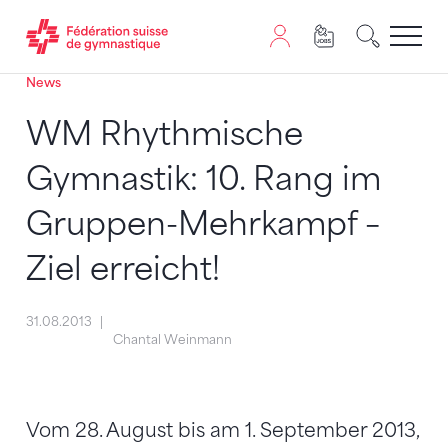
News
Passer au contenu
Naviguer vers le plan du siten
JavaScript est nécessaire pour naviguer sur ce site. Vous
WM Rhythmische
Gymnastik: 10. Rang im
Gruppen-Mehrkampf –
Ziel erreicht!
31.08.2013
Chantal Weinmann
Vom 28. August bis am 1. September 2013,