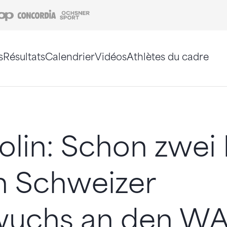
Coop
Concordia
Ochsner Sport
s
Résultats
Calendrier
Vidéos
Athlètes du cadre
e. Vous pouvez également utiliser le plan du site 
lin: Schon zwei 
n Schweizer
uchs an den W