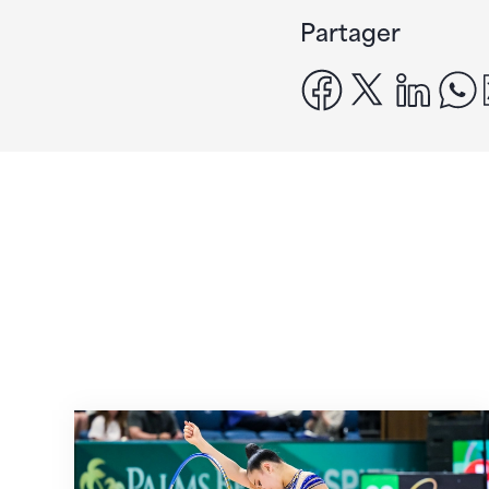
Partager
facebook
x
linke
Prochaine étape : les Championnats du