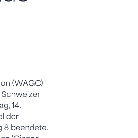
tion (WAGC)
n Schweizer
g, 14.
l der
ng 8 beendete.