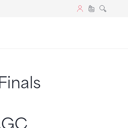
sans JavaScript.
Finals
AGC