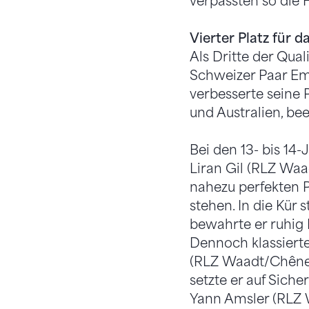
verpassten so die F
Vierter Platz für
Als Dritte der Qua
Schweizer Paar Em
verbesserte seine 
und Australien, be
Bei den 13- bis 14
Liran Gil (RLZ Waa
nahezu perfekten P
stehen. In die Kür 
bewahrte er ruhig 
Dennoch klassierte
(RLZ Waadt/Chêne G
setzte er auf Siche
Yann Amsler (RLZ W