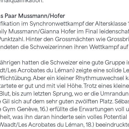
inalqualifikation.
 das Paar Mussmann/Hofer
lifikation im Synchronwettkampf der Altersklasse 
ily Mussmann/Gianna Hofer im Final leidenschaf
Punktzahl. Hinter den Grossmächten wie Grossbr
endeten die Schweizerinnen ihren Wettkampf auf
-Jährigen hatten die Schweizer eine gute Gruppe i
dt/Les Acrobates du Léman) zeigte eine solide Lei
flichtübung. Aber ein kleiner Rhythmuswechsel k
startete er gut und mit viel Höhe. Trotz eines klein
Blut, bis zum letzten Sprung, wo er die Umrandun
 Gil sich auf dem sehr guten zwölften Platz. Séb
ym Genève, 16.) erfüllte die Erwartungen voll un
rheit, was ihn daran hinderte sein volles Potentia
aadt/Les Acrobates du Léman, 18.) beeindruckte