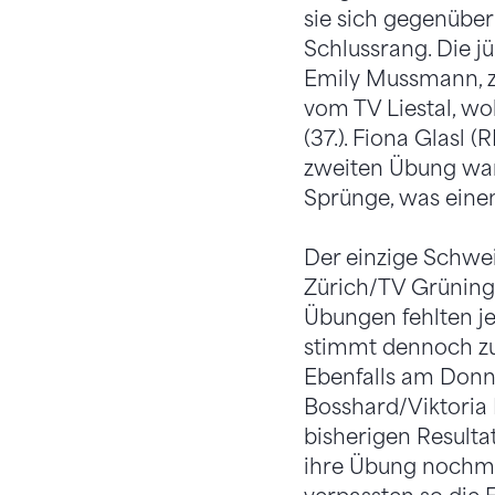
sie sich gegenüber
Schlussrang. Die j
Emily Mussmann, ze
vom TV Liestal, wo
(37.). Fiona Glasl
zweiten Übung war 
Sprünge, was einen
Der einzige Schwe
Zürich/TV Grüninge
Übungen fehlten je
stimmt dennoch zuv
Ebenfalls am Donn
Bosshard/Viktoria 
bisherigen Resultat
ihre Übung nochma