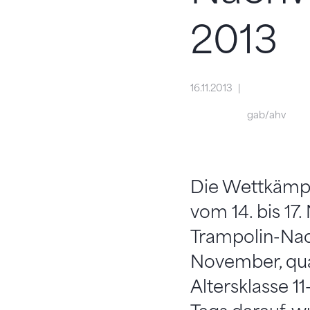
2013
16.11.2013
gab/ahv
Die Wettkämp
vom 14. bis 17
Trampolin-Nac
November, qual
Altersklasse 11