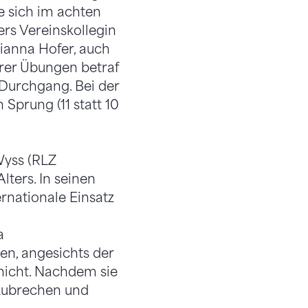
e sich im achten
ers Vereinskollegin
ianna Hofer, auch
hrer Übungen betraf
 Durchgang. Bei der
Sprung (11 statt 10
Wyss (RLZ
ters. In seinen
rnationale Einsatz
a
en, angesichts der
 nicht. Nachdem sie
zubrechen und