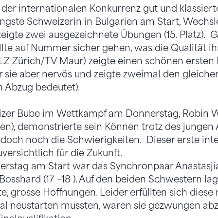
 der internationalen Konkurrenz gut und klassiert
üngste Schweizerin in Bulgarien am Start, Wechsl
igte zwei ausgezeichnete Übungen (15. Platz). G
llte auf Nummer sicher gehen, was die Qualität i
 (RLZ Zürich/TV Maur) zeigte einen schönen ersten
sie aber nervös und zeigte zweimal den gleichen 
 Abzug bedeutet).
izer Bube im Wettkampf am Donnerstag, Robin 
n), demonstrierte sein Können trotz des jungen Al
doch noch die Schwierigkeiten. Dieser erste inte
ersichtlich für die Zukunft.
erstag am Start war das Synchronpaar Anastasji
Bosshard (17 –18 ). Auf den beiden Schwestern lag
e, grosse Hoffnungen. Leider erfüllten sich diese
l neustarten mussten, waren sie gezwungen ab