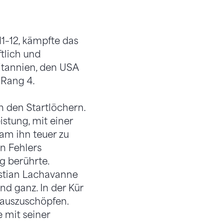
11–12, kämpfte das
tlich und
itannien, den USA
 Rang 4.
n den Startlöchern.
stung, mit einer
am ihn teuer zu
en Fehlers
g berührte.
astian Lachavanne
d ganz. In der Kür
l auszuschöpfen.
 mit seiner