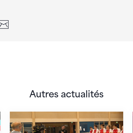
din
whatsapp
email
Autres actualités
 monde
En route pour Zagreb avec des objectifs clair