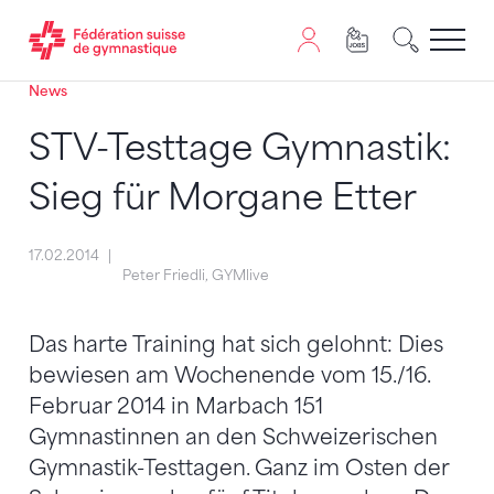
News
Passer au contenu
Naviguer vers le plan du siten
JavaScript est nécessaire pour naviguer sur ce site. Vous
STV-Testtage Gymnastik:
Sieg für Morgane Etter
17.02.2014
Peter Friedli, GYMlive
Das harte Training hat sich gelohnt: Dies
bewiesen am Wochenende vom 15./16.
Februar 2014 in Marbach 151
Gymnastinnen an den Schweizerischen
Gymnastik-Testtagen. Ganz im Osten der