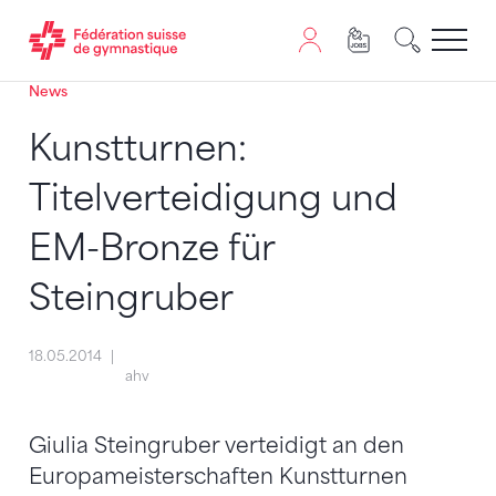
News
Passer au contenu
Naviguer vers le plan du siten
JavaScript est nécessaire pour naviguer sur ce site. Vous
Kunstturnen:
Titelverteidigung und
EM-Bronze für
Steingruber
18.05.2014
ahv
Giulia Steingruber verteidigt an den
Europameisterschaften Kunstturnen