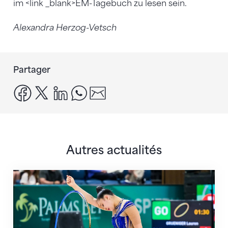
im <link _blank>EM-Tagebuch zu lesen sein.
Alexandra Herzog-Vetsch
Partager
facebook
x
linkedin
whatsapp
email
Autres actualités
Prochaine étape : les Championnats du monde