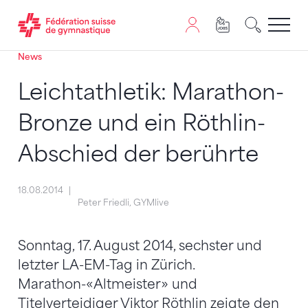
News
Passer au contenu
Naviguer vers le plan du siten
JavaScript est nécessaire pour naviguer sur ce site. Vous
Leichtathletik: Marathon-
Bronze und ein Röthlin-
Abschied der berührte
18.08.2014
Peter Friedli, GYMlive
Sonntag, 17. August 2014, sechster und
letzter LA-EM-Tag in Zürich.
Marathon-«Altmeister» und
Titelverteidiger Viktor Röthlin zeigte den