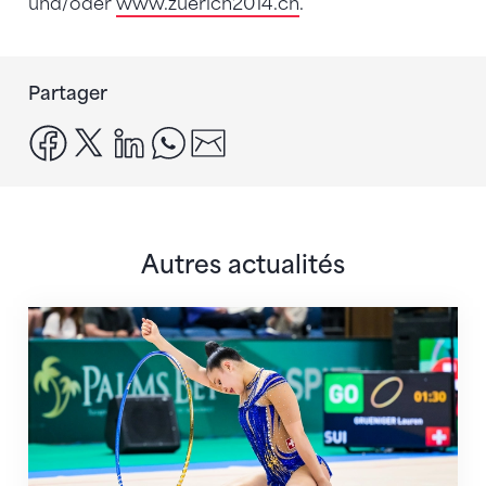
und/oder
www.zuerich2014.ch
.
Partager
facebook
x
linkedin
whatsapp
email
Autres actualités
Prochaine étape : les Championnats du monde