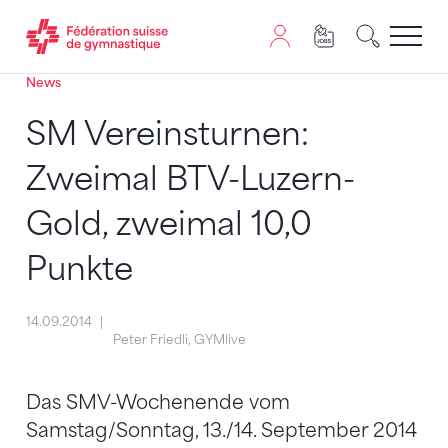
News
Passer au contenu
Naviguer vers le plan du siten
JavaScript est nécessaire pour naviguer sur ce site. Vous
SM Vereinsturnen:
Zweimal BTV-Luzern-
Gold, zweimal 10,0
Punkte
14.09.2014
Peter Friedli, GYMlive
Das SMV-Wochenende vom
Samstag/Sonntag, 13./14. September 2014