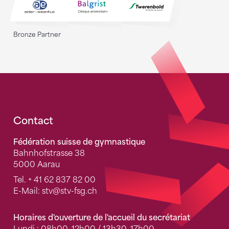
Bronze Partner
Fusszeile
Contact
Fédération suisse de gymnastique
Bahnhofstrasse 38
5000 Aarau
Tel.
+ 41 62 837 82 00
E-Mail:
stv
@stv-fsg.ch
Horaires d'ouverture de l'accueil du secrétariat