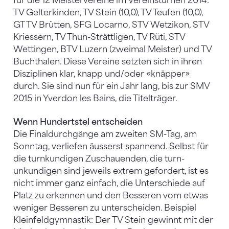
für die 12 Meistervereine im Vereinsturnen 2014:
TV Gelterkinden, TV Stein (10,0), TV Teufen (10,0),
GT TV Brütten, SFG Locarno, STV Wetzikon, STV
Kriessern, TV Thun-Strättligen, TV Rüti, STV
Wettingen, BTV Luzern (zweimal Meister) und TV
Buchthalen. Diese Vereine setzten sich in ihren
Disziplinen klar, knapp und/oder «knäpper»
durch. Sie sind nun für ein Jahr lang, bis zur SMV
2015 in Yverdon les Bains, die Titelträger.
Wenn Hundertstel entscheiden
Die Finaldurchgänge am zweiten SM-Tag, am
Sonntag, verliefen äusserst spannend. Selbst für
die turnkundigen Zuschauenden, die turn-
unkundigen sind jeweils extrem gefordert, ist es
nicht immer ganz einfach, die Unterschiede auf
Platz zu erkennen und den Besseren vom etwas
weniger Besseren zu unterscheiden. Beispiel
Kleinfeldgymnastik: Der TV Stein gewinnt mit der