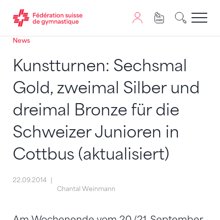
News
Passer au contenu
Naviguer vers le plan du siten
JavaScript est nécessaire pour naviguer sur ce site. Vous
Kunstturnen: Sechsmal
Gold, zweimal Silber und
dreimal Bronze für die
Schweizer Junioren in
Cottbus (aktualisiert)
22.09.2014
Chantal Weinmann
Am Wochenende vom 20./21. September