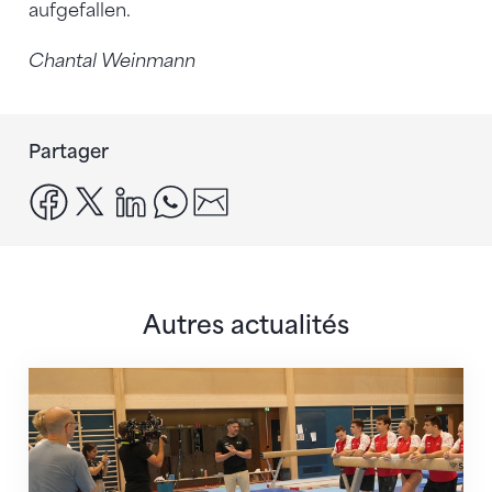
aufgefallen.
Chantal Weinmann
Partager
facebook
x
linkedin
whatsapp
email
Autres actualités
En route pour Zagreb avec des objectifs clairs