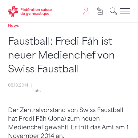
News
Passer au contenu
Naviguer vers le plan du siten
JavaScript est nécessaire pour naviguer sur ce site. Vous
Faustball: Fredi Fäh ist
neuer Medienchef von
Swiss Faustball
08.10.2014
ahv
Der Zentralvorstand von Swiss Faustball
hat Fredi Fäh (Jona) zum neuen
Medienchef gewählt. Er tritt das Amt am 1.
November 2014 an.