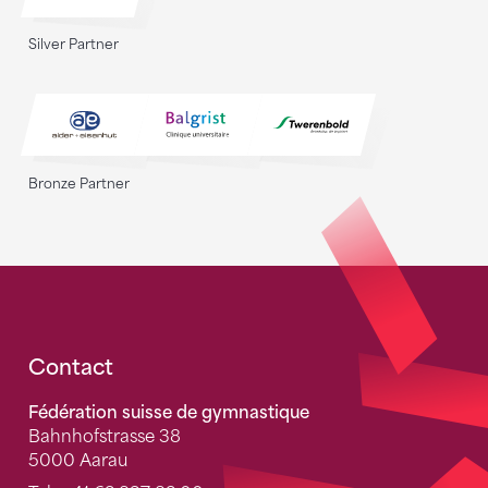
Silver Partner
Bronze Partner
Fusszeile
Contact
Fédération suisse de gymnastique
Bahnhofstrasse 38
5000 Aarau