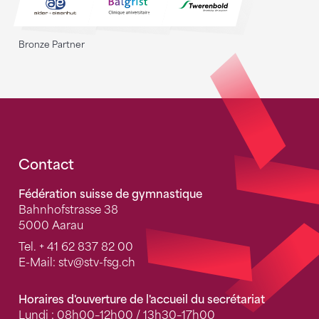
Bronze Partner
Fusszeile
Contact
Fédération suisse de gymnastique
Bahnhofstrasse 38
5000 Aarau
Tel.
+ 41 62 837 82 00
E-Mail:
stv
@stv-fsg.ch
Horaires d'ouverture de l'accueil du secrétariat
Lundi : 08h00–12h00 / 13h30–17h00