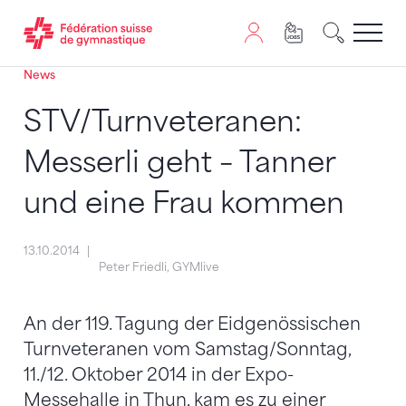
News
Passer au contenu
Naviguer vers le plan du siten
JavaScript est nécessaire pour naviguer sur ce site. Vous
STV/Turnveteranen:
Messerli geht – Tanner
und eine Frau kommen
13.10.2014
Peter Friedli, GYMlive
An der 119. Tagung der Eidgenössischen
Turnveteranen vom Samstag/Sonntag,
11./12. Oktober 2014 in der Expo-
Messehalle in Thun, kam es zu einer