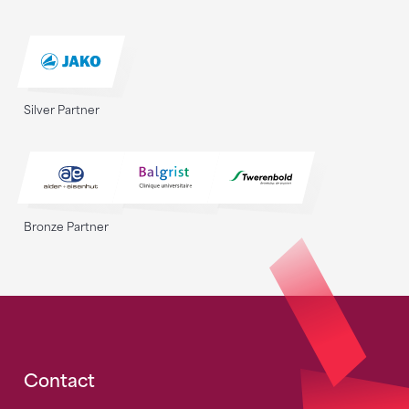
Silver Partner
Bronze Partner
Fusszeile
Contact