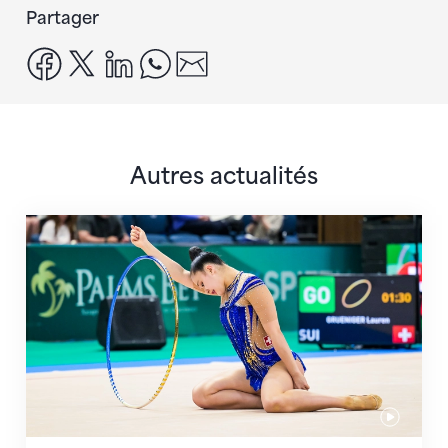
Partager
facebook
x
linkedin
whatsapp
email
Autres actualités
Prochaine étape : les Championnats du monde