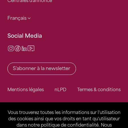
Centrales d'annonce
Français
Social Media
Instagram
Facebook
LinkedIn
Video Center
S'abonner à la newsletter
Mentions légales
nLPD
Termes & conditions
Vous trouverez toutes les informations sur l'utilisation
des cookies ainsi que vos droits en tant qu'utilisateur
dans notre
politique de confidentialité
. Nous