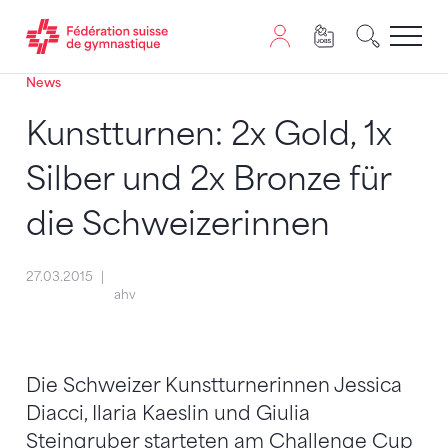
News
Passer au contenu
Naviguer vers le plan du siten
JavaScript est nécessaire pour naviguer sur ce site. Vous
Kunstturnen: 2x Gold, 1x
Silber und 2x Bronze für
die Schweizerinnen
27.03.2015
ahv
Die Schweizer Kunstturnerinnen Jessica
Diacci, Ilaria Kaeslin und Giulia
Steingruber starteten am Challenge Cup