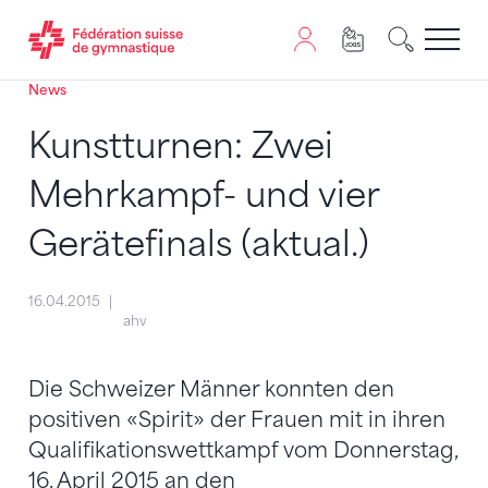
News
Passer au contenu
Naviguer vers le plan du siten
JavaScript est nécessaire pour naviguer sur ce site. Vous
Kunstturnen: Zwei
Mehrkampf- und vier
Gerätefinals (aktual.)
16.04.2015
ahv
Die Schweizer Männer konnten den
positiven «Spirit» der Frauen mit in ihren
Qualifikationswettkampf vom Donnerstag,
16. April 2015 an den