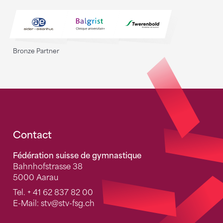
Bronze Partner
Fusszeile
Contact
Fédération suisse de gymnastique
Bahnhofstrasse 38
5000 Aarau
Tel.
+ 41 62 837 82 00
E-Mail:
stv
@stv-fsg.ch