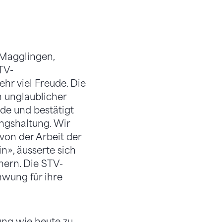
 Magglingen,
TV-
ehr viel Freude. Die
n unglaublicher
rde und bestätigt
ungshaltung. Wir
 von der Arbeit der
n», äusserte sich
nern. Die STV-
hwung für ihre
ung wie heute zu