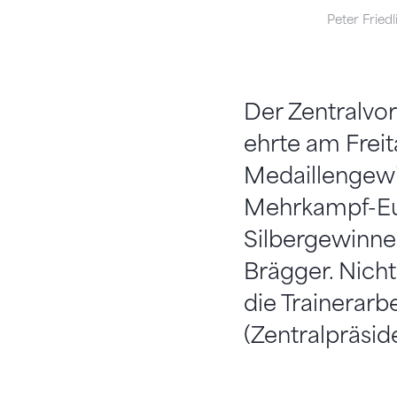
Peter Friedl
Der Zentralvo
ehrte am Freit
Medaillengewi
Mehrkampf-Eur
Silbergewinne
Brägger. Nicht
die Trainerar
(Zentralpräsid