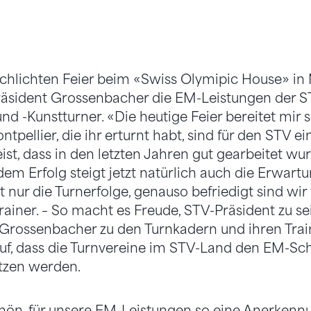
chlichten Feier beim «Swiss Olymipic House» in
räsident Grossenbacher die EM-Leistungen der S
d -Kunstturner. «Die heutige Feier bereitet mir s
pellier, die ihr erturnt habt, sind für den STV ei
ist, dass in den letzten Jahren gut gearbeitet wu
dem Erfolg steigt jetzt natürlich auch die Erwart
 nur die Turnerfolge, genauso befriedigt sind wir
ainer. – So macht es Freude, STV-Präsident zu sei
 Grossenbacher zu den Turnkadern und ihren Trai
uf, dass die Turnvereine im STV-Land den EM-Sc
tzen werden.
schön, für unsere EM-Leistungen so eine Anerkenn