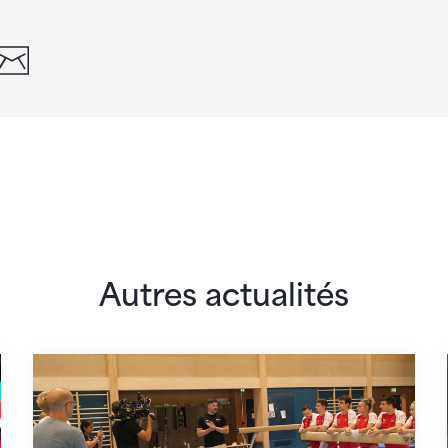
din
whatsapp
email
Autres actualités
 monde
En route pour Zagreb avec des objectifs clair