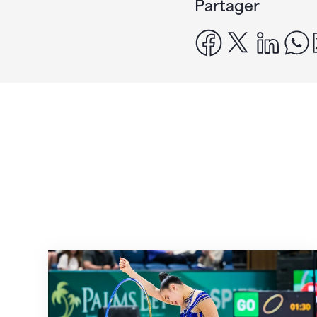
Partager
facebook
x
linke
Prochaine étape : les Championnats du