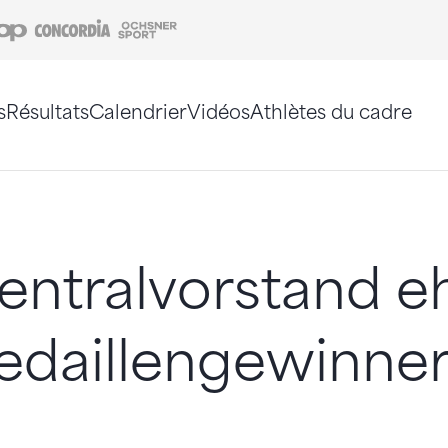
Coop
Concordia
Ochsner Sport
s
Résultats
Calendrier
Vidéos
Athlètes du cadre
e. Vous pouvez également utiliser le plan du site 
entralvorstand e
daillengewinne