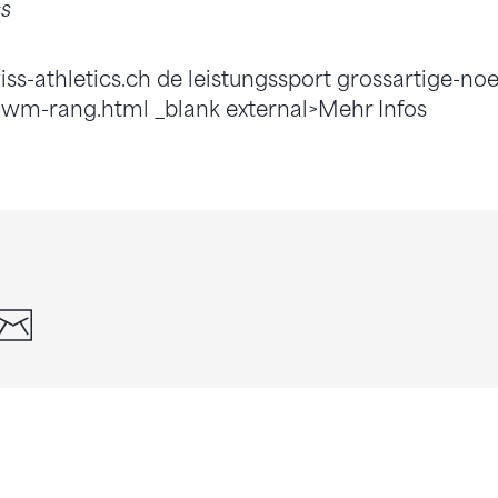
cs
iss-athletics.ch de leistungssport grossartige-n
-wm-rang.html _blank external>Mehr Infos
din
whatsapp
email