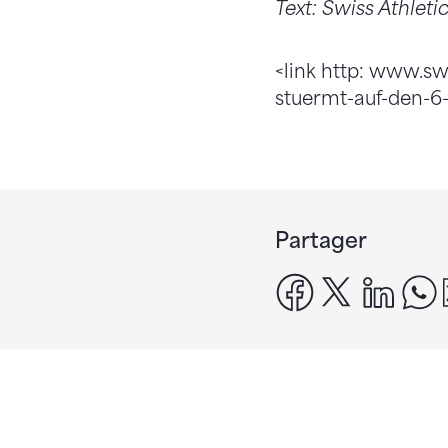
Text: Swiss Athleti
<link http: www.sw
stuermt-auf-den-6
Partager
facebook
x
linke