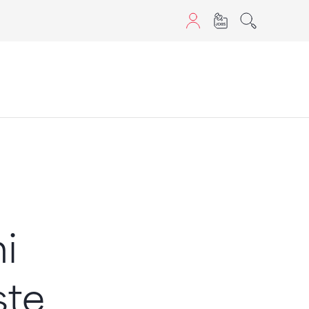
sans JavaScript.
i
ste