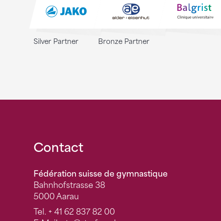
Silver Partner
Bronze Partner
Fusszeile
Contact
Fédération suisse de gymnastique
Bahnhofstrasse 38
5000 Aarau
Tel.
+ 41 62 837 82 00