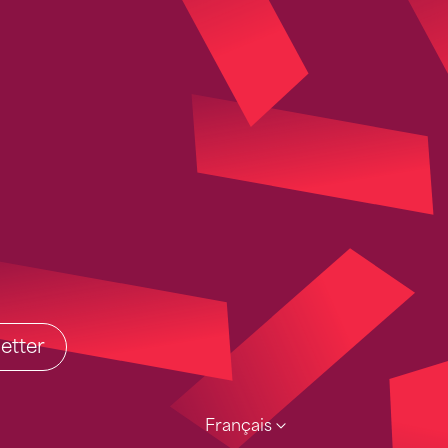
etter
Français