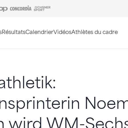
Coop
Concordia
Ochsner Sport
s
Résultats
Calendrier
Vidéos
Athlètes du cadre
e. Vous pouvez également utiliser le plan du site 
thletik:
nsprinterin Noem
n wird WM-Sech