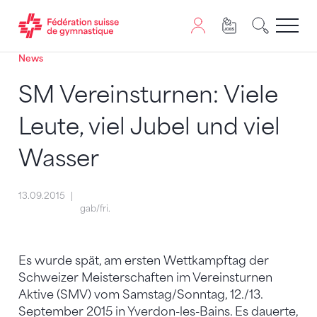
News
Passer au contenu
Naviguer vers le plan du siten
JavaScript est nécessaire pour naviguer sur ce site. Vous
SM Vereinsturnen: Viele
Leute, viel Jubel und viel
Wasser
13.09.2015
gab/fri.
Es wurde spät, am ersten Wettkampftag der
Schweizer Meisterschaften im Vereinsturnen
Aktive (SMV) vom Samstag/Sonntag, 12./13.
September 2015 in Yverdon-les-Bains. Es dauerte,