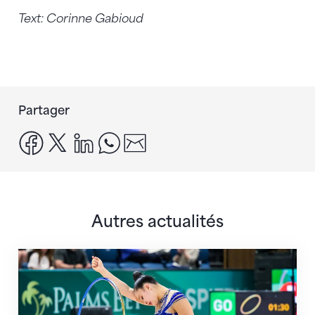
Text: Corinne Gabioud
Partager
facebook
x
linkedin
whatsapp
email
Autres actualités
Prochaine étape : les Championnats du monde