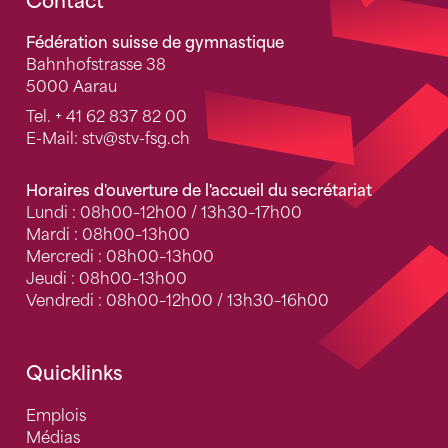
Fusszeile
Contact
Fédération suisse de gymnastique
Bahnhofstrasse 38
5000 Aarau
Tel.
+ 41 62 837 82 00
E-Mail:
stv
@stv-fsg.ch
Horaires d'ouverture de l'accueil du secrétariat
Lundi : 08h00–12h00 / 13h30–17h00
Mardi : 08h00–13h00
Mercredi : 08h00–13h00
Jeudi : 08h00–13h00
Vendredi : 08h00–12h00 / 13h30–16h00
Quicklinks
Emplois
Médias