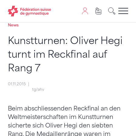
News
Passer au contenu
Naviguer vers le plan du siten
JavaScript est nécessaire pour naviguer sur ce site. Vous
Kunstturnen: Oliver Hegi
turnt im Reckfinal auf
Rang 7
01.11.2015
tg/ahv
Beim abschliessenden Reckfinal an den
Weltmeisterschaften im Kunstturnen
sicherte sich Oliver Hegi den siebten
Rang. Die Medaillenränge waren im