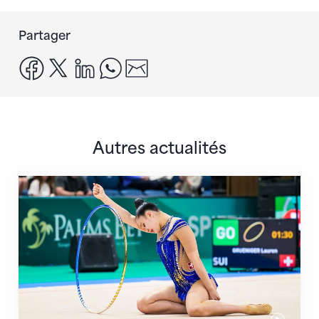
Partager
facebook
x
linkedin
whatsapp
email
Autres actualités
Prochaine étape : les Championnats du monde