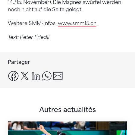
14./15. November). Die Magnesiawürfel werden
noch nicht auf die Seite gelegt.
Weitere SMM-Infos:
www.smm15.ch
.
Text: Peter Friedli
Partager
facebook
x
linkedin
whatsapp
email
Autres actualités
Prochaine étape : les Championnats du monde