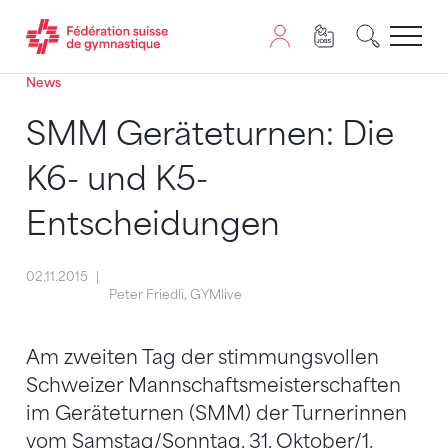
News
Passer au contenu
Naviguer vers le plan du siten
JavaScript est nécessaire pour naviguer sur ce site. Vous
SMM Geräteturnen: Die
K6- und K5-
Entscheidungen
02.11.2015
Peter Friedli, GYMlive
Am zweiten Tag der stimmungsvollen
Schweizer Mannschaftsmeisterschaften
im Geräteturnen (SMM) der Turnerinnen
vom Samstag/Sonntag, 31. Oktober/1.