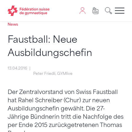
News
Passer au contenu
Naviguer vers le plan du siten
JavaScript est nécessaire pour naviguer sur ce site. Vous
Faustball: Neue
Ausbildungschefin
13.04.2016
Peter Friedli, GYMlive
Der Zentralvorstand von Swiss Faustball
hat Rahel Schreiber (Chur) zur neuen
Ausbildungschefin gewählt. Die 27-
Jährige Bündnerin tritt die Nachfolge des
per Ende 2015 zurückgetretenen Thomas