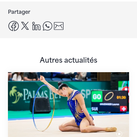
Partager
facebook
x
linkedin
whatsapp
email
Autres actualités
Prochaine étape : les Championnats du monde