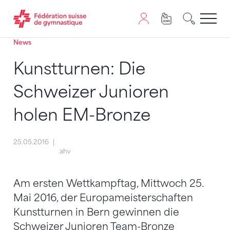
News
Passer au contenu
Naviguer vers le plan du siten
JavaScript est nécessaire pour naviguer sur ce site. Vous
Kunstturnen: Die
Schweizer Junioren
holen EM-Bronze
25.05.2016
ahv
Am ersten Wettkampftag, Mittwoch 25.
Mai 2016, der Europameisterschaften
Kunstturnen in Bern gewinnen die
Schweizer Junioren Team-Bronze