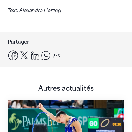
Text: Alexandra Herzog
Partager
facebook
x
linkedin
whatsapp
email
Autres actualités
Prochaine étape : les Championnats du monde