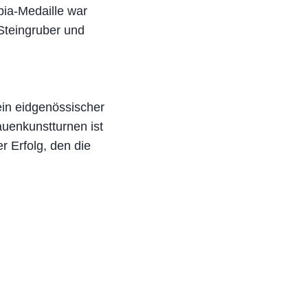
pia-Medaille war
 Steingruber und
ein eidgenössischer
auenkunstturnen ist
r Erfolg, den die