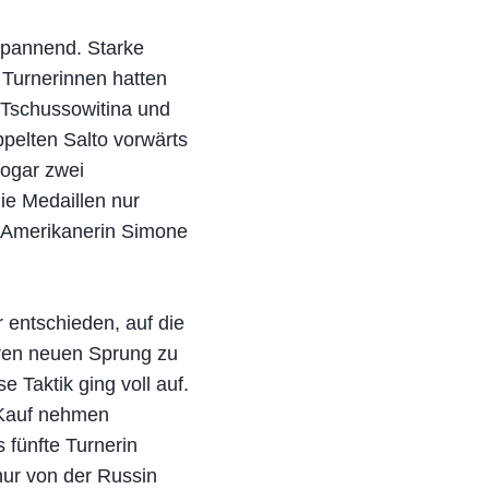
spannend. Starke
e Turnerinnen hatten
n Tschussowitina und
pelten Salto vorwärts
sogar zwei
ie Medaillen nur
e Amerikanerin Simone
r entschieden, auf die
hren neuen Sprung zu
 Taktik ging voll auf.
 Kauf nehmen
 fünfte Turnerin
nur von der Russin