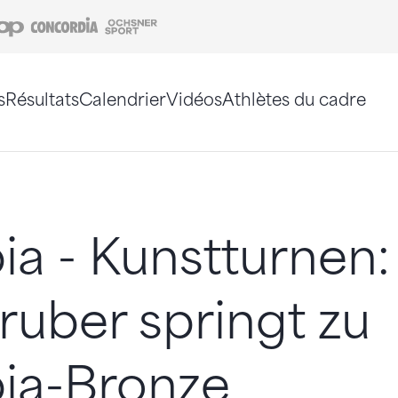
Coop
Concordia
Ochsner Sport
s
Résultats
Calendrier
Vidéos
Athlètes du cadre
e. Vous pouvez également utiliser le plan du site 
a - Kunstturnen:
ruber springt zu
ia-Bronze