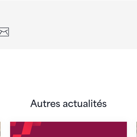
din
whatsapp
email
Autres actualités
lairs
Nouveaux horaires du secrétariat dès le 1er 