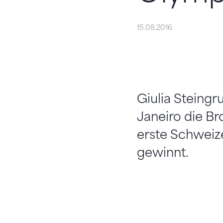
15.08.2016
Giulia Steingr
Janeiro die Br
erste Schweize
gewinnt.