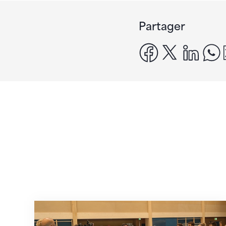
Partager
facebook
x
linke
En route pour Zagreb avec des objectifs c