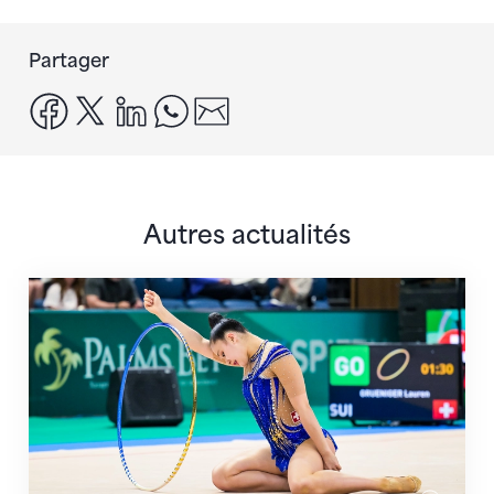
Partager
facebook
x
linkedin
whatsapp
email
Autres actualités
Prochaine étape : les Championnats du monde