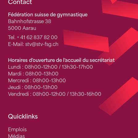
Fusszeile
Contact
Fédération suisse de gymnastique
Bahnhofstrasse 38
5000 Aarau
Tel.
+ 41 62 837 82 00
E-Mail:
stv
@stv-fsg.ch
Horaires d'ouverture de l'accueil du secrétariat
Lundi : 08h00–12h00 / 13h30–17h00
Mardi : 08h00–13h00
Mercredi : 08h00–13h00
Jeudi : 08h00–13h00
Vendredi : 08h00–12h00 / 13h30–16h00
Quicklinks
Emplois
Médias