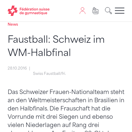
News
Passer au contenu
Naviguer vers le plan du siten
JavaScript est nécessaire pour naviguer sur ce site. Vous
Faustball: Schweiz im
WM-Halbfinal
28.10.2016
Swiss Faustball/fri.
Das Schweizer Frauen-Nationalteam steht
an den Weltmeisterschaften in Brasilien in
den Halbfinals. Die Frauschaft hat die
Vorrunde mit drei Siegen und ebenso
vielen Niederlagen auf Rang drei