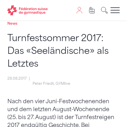
News
Passer au contenu
Naviguer vers le plan du siten
JavaScript est nécessaire pour naviguer sur ce site. Vous
Turnfestsommer 2017:
Das «Seeländische» als
Letztes
28.08.2017
Peter Friedli, GYMlive
Nach den vier Juni-Festwochenenden
und dem letzten August-Wochenende
(25. bis 27. August) ist der Turnfestreigen
2017 endgültig Geschichte. Bei