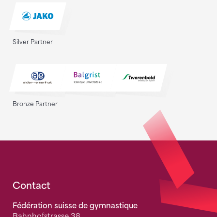
Silver Partner
Bronze Partner
Fusszeile
Contact
Fédération suisse de gymnastique
Bahnhofstrasse 38