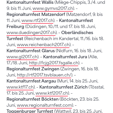
Kantonalturnfest Wallis
(Miège-Chippis, 3./4. und
9. bis 11. Juni,
www.gymvs2017.ch
). –
Regionalturnfest Matzendorf
(Matzendorf, 9. bis
11. Juni,
www.rtf2017.ch
). –
Kantonalturnfest
Freiburg
(Düdingen, 10./11. und 17. bis 18. Juni,
www.duedingen2017.ch
). –
Oberländisches
Turnfest
(Reichenbach im Kandertal, 11./16. bis 18.
Juni,
www.reichenbach2017.ch
). –
Kantonalturnfest Glarus
(Nidfurn, 16. bis 18. Juni,
www.gl2017.ch
). –
Kantonalturnfest Jura
(Alle,
17./18. Juni,
http://fcjg2017.fsgalle.ch
). –
Regionalturnfest Zwingen
(Zwingen, 16. bis 18.
Juni,
http://rtf2017.tsvblauen.ch/
). –
Kantonalturnfest Aargau
(Muri, 14. bis 25. Juni,
www.ktf17.ch
). –
Kantonalturnfest Zürich
(Tösstal,
17. bis 25. Juni,
www.ktf2017.ch
). –
Regionalturnfest Böckten
(Böckten, 23. bis 25.
Juni,
www.regionalturnfest.com
). –
Toggenburger Turnfest
(Wattwil, 23. bis 25. Juni,