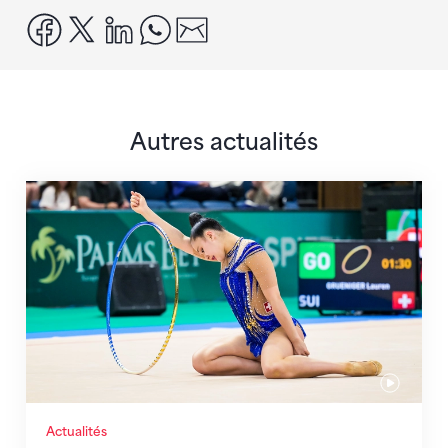
facebook
x
linkedin
whatsapp
email
Autres actualités
Prochaine étape : les Championnats du monde
Actualités