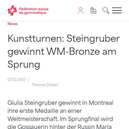
News
Passer au contenu
Naviguer vers le plan du siten
JavaScript est nécessaire pour naviguer sur ce site. Vous
Kunstturnen: Steingruber
gewinnt WM-Bronze am
Sprung
07.10.2017
Thomas Ditzler
Giulia Steingruber gewinnt in Montreal
ihre erste Medaille an einer
Weltmeisterschaft. Im Sprungfinal wird
die Gossauerin hinter der Russin Maria