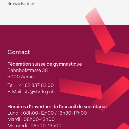
Bronze Partner
Fusszeile
Contact
Fédération suisse de gymnastique
Bahnhofstrasse 38
5000 Aarau
Tel.
+ 41 62 837 82 00
E-Mail:
stv
@stv-fsg.ch
Horaires d'ouverture de l'accueil du secrétariat
Lundi : 08h00–12h00 / 13h30–17h00
Mardi : 08h00–13h00
Mercredi : 08h00–13h00