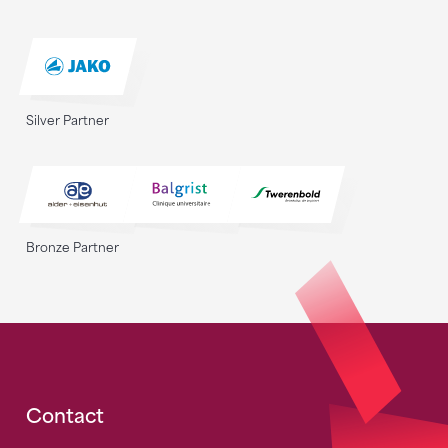
Silver Partner
Bronze Partner
Fusszeile
Contact