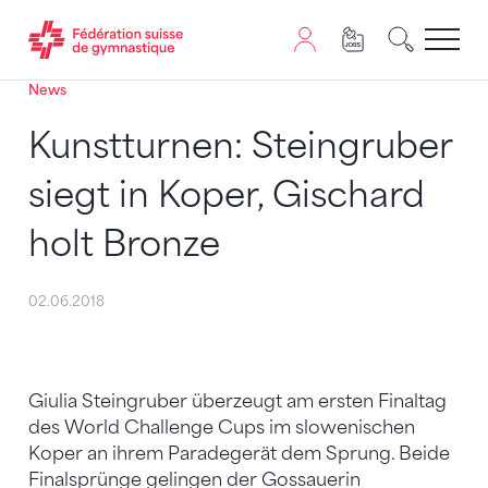
News
Passer au contenu
Naviguer vers le plan du siten
JavaScript est nécessaire pour naviguer sur ce site. Vous
Kunstturnen: Steingruber
siegt in Koper, Gischard
holt Bronze
02.06.2018
Giulia Steingruber überzeugt am ersten Finaltag
des World Challenge Cups im slowenischen
Koper an ihrem Paradegerät dem Sprung. Beide
Finalsprünge gelingen der Gossauerin