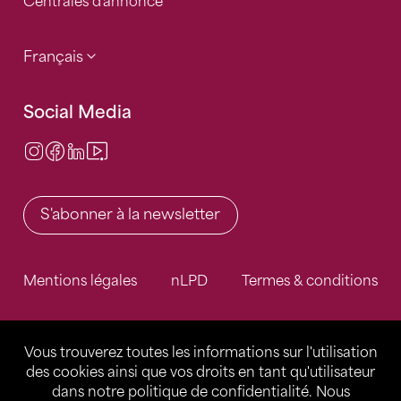
Centrales d'annonce
Français
Social Media
Instagram
Facebook
LinkedIn
Video Center
S'abonner à la newsletter
Mentions légales
nLPD
Termes & conditions
Vous trouverez toutes les informations sur l'utilisation
des cookies ainsi que vos droits en tant qu'utilisateur
dans notre
politique de confidentialité
. Nous