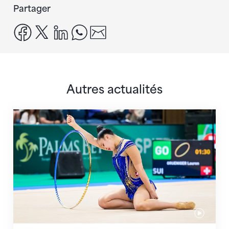
Partager
facebook
x
linkedin
whatsapp
email
Autres actualités
Prochaine étape : les Championnats du monde