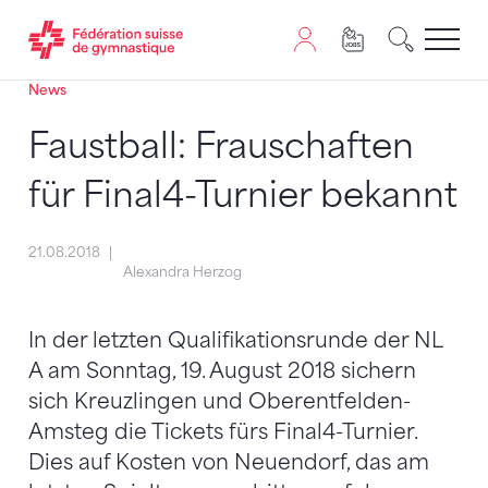
News
Passer au contenu
Naviguer vers le plan du siten
JavaScript est nécessaire pour naviguer sur ce site. Vous
Faustball: Frauschaften
für Final4-Turnier bekannt
21.08.2018
Alexandra Herzog
In der letzten Qualifikationsrunde der NL
A am Sonntag, 19. August 2018 sichern
sich Kreuzlingen und Oberentfelden-
Amsteg die Tickets fürs Final4-Turnier.
Dies auf Kosten von Neuendorf, das am