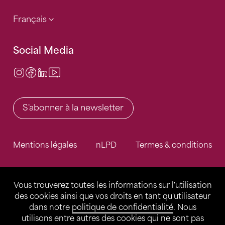
Français
Social Media
Instagram
Facebook
LinkedIn
Video Center
S'abonner à la newsletter
Mentions légales
nLPD
Termes & conditions
Vous trouverez toutes les informations sur l'utilisation
des cookies ainsi que vos droits en tant qu'utilisateur
dans notre
politique de confidentialité
. Nous
utilisons entre autres des cookies qui ne sont pas