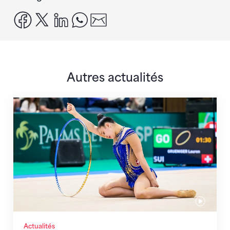
facebook
x
linkedin
whatsapp
email
Autres actualités
Prochaine étape : les Championnats du monde
Actualités