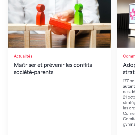
Actualités
Commu
Maîtriser et prévenir les conflits
Adop
société-parents
stra
177 pe
autant
des dé
21 oct
straté
les or
Cornel
Comité
gymnas