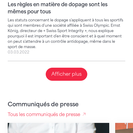
Les règles en matière de dopage sont les
mêmes pour tous
Les statuts concernant le dopage s'appliquent à tous les sportifs
qui sont membres d'une société affiliée à Swiss Olympic. Ernst
König, directeur de « Swiss Sport Integrity », nous explique
pourquoi il est important d'en être conscient et à quel moment
on peut s'attendre à un contrôle antidopage, même dans le
sport de masse.
03.03.2022
Afficher plus
Communiqués de presse
Tous les communiqués de presse
Maîtriser et prévenir les conflits société-parents
Adopti