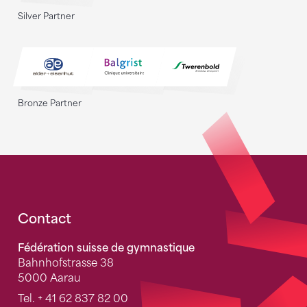
Silver Partner
Bronze Partner
Fusszeile
Contact
Fédération suisse de gymnastique
Bahnhofstrasse 38
5000 Aarau
Tel.
+ 41 62 837 82 00