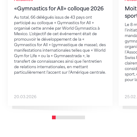
«Gymnastics for All» colloque 2026
Moiti
spor
Au total, 66 délégués issus de 43 pays ont
participé au colloque « Gymnastics for All »
Le 8 m
organisé cette année par World Gymnastics à
l'init
Mexico. L'objectif de cet événement était de
mandat
promouvoir le développement de la «
gymnas
Gymnastics for All » (gymnastique de masse), des
organi
manifestations internationales telles que « World
l’Assoc
Gym for Life » ou la « Gymnaestrada », le
Swiss 
transfert de connaissances ainsi que l'entretien
clairem
de relations internationales, en mettant
consid
particulièrement l'accent sur l'Amérique centrale.
sport,
pour la
20.03.2026
25.02