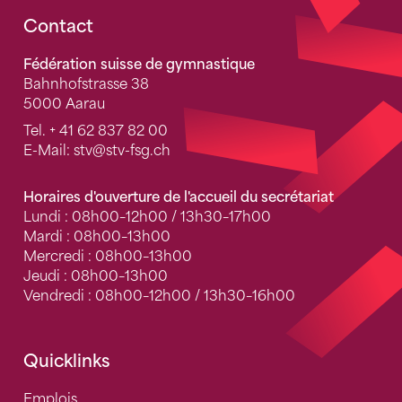
Fusszeile
Contact
Fédération suisse de gymnastique
Bahnhofstrasse 38
5000 Aarau
Tel.
+ 41 62 837 82 00
E-Mail:
stv
@stv-fsg.ch
Horaires d'ouverture de l'accueil du secrétariat
Lundi : 08h00–12h00 / 13h30–17h00
Mardi : 08h00–13h00
Mercredi : 08h00–13h00
Jeudi : 08h00–13h00
Vendredi : 08h00–12h00 / 13h30–16h00
Quicklinks
Emplois