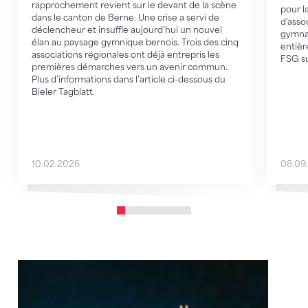
rapprochement revient sur le devant de la scène
pour l
dans le canton de Berne. Une crise a servi de
d'asso
déclencheur et insuffle aujourd’hui un nouvel
gymnas
élan au paysage gymnique bernois. Trois des cinq
entiè
associations régionales ont déjà entrepris les
FSG su
premières démarches vers un avenir commun.
Plus d’informations dans l’article ci-dessous du
Bieler Tagblatt.
10.02.2026
08.09