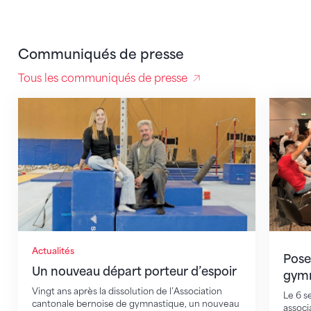
Communiqués de presse
Tous les communiqués de presse
Un nouveau départ porteur d’espoir
Poser l
Actualités
Poser
Un nouveau départ porteur d’espoir
gymn
Vingt ans après la dissolution de l’Association
Le 6 s
cantonale bernoise de gymnastique, un nouveau
associ