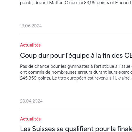
points, devant Matteo Giubellini 83,95 points et Florian
13.06.2024
Coup dur pour l'équipe à la fin des CE
Actualités
Coup dur pour l'équipe à la fin des C
Pas de chance pour les gymnastes à l’artistique à l’issu
ont commis de nombreuses erreurs durant leurs exercices
245,359 points. Le titre européen est revenu à l'Ukraine.
28.04.2024
Actualités
Les Suisses se qualifient pour la finale par
Les Suisses se qualifient pour la fina