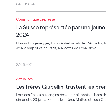
04.09.2024
La Suisse représentée par une jeune équ
Communiqué de presse
La Suisse représentée par une jeun
2024
Florian Langenegger, Luca Giubellini, Matteo Giubellini, 
Jeux olympiques de Paris, aux côtés de Lena Bickel.
27.06.2024
Actualités
Les frères Giubellini trustent les premièr
Les frères Giubellini trustent les pr
Lors des finales aux engins des championnats suisses de
dimanche 23 juin à Bienne, les frères Matteo et Luca Giub