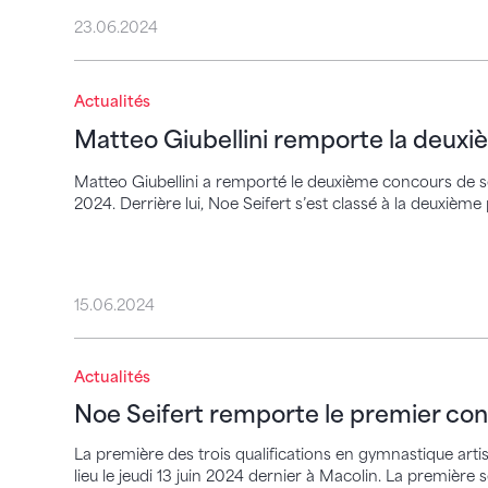
23.06.2024
Matteo Giubellini remporte la deuxième qu
Actualités
Matteo Giubellini remporte la deuxiè
Matteo Giubellini a remporté le deuxième concours de sél
2024. Derrière lui, Noe Seifert s’est classé à la deuxième
15.06.2024
Noe Seifert remporte le premier concours
Actualités
Noe Seifert remporte le premier con
La première des trois qualifications en gymnastique art
lieu le jeudi 13 juin 2024 dernier à Macolin. La première