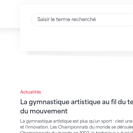
Saisir du texte
Actualités
La gymnastique artistique au fil du temps
La gymnastique artistique au fil du t
du mouvement
La gymnastique artistique est plus qu'un sport : c'est une
et l'innovation. Les Championnats du monde se déroulent