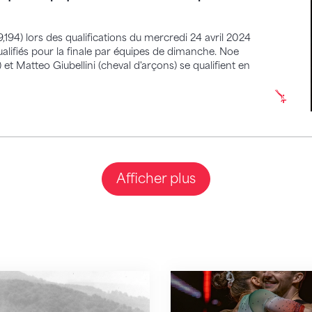
,194) lors des qualifications du mercredi 24 avril 2024
alifiés pour la finale par équipes de dimanche. Noe
t) et Matteo Giubellini (cheval d'arçons) se qualifient en
Afficher plus
istique au fil du temps : des exercices imposés à
De grandes émotions et