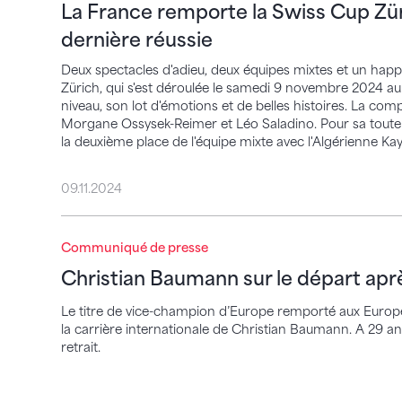
La France remporte la Swiss Cup Zü
dernière réussie
Deux spectacles d'adieu, deux équipes mixtes et un happy
Zürich, qui s'est déroulée le samedi 9 novembre 2024 au
niveau, son lot d'émotions et de belles histoires. La co
Morgane Ossysek-Reimer et Léo Saladino. Pour sa toute 
la deuxième place de l'équipe mixte avec l'Algérienne Kay
09.11.2024
Christian Baumann sur le départ après 1
Communiqué de presse
Christian Baumann sur le départ apr
Le titre de vice-champion d’Europe remporté aux Europé
la carrière internationale de Christian Baumann. A 29 a
retrait.