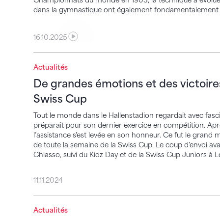
Championnats du monde en 1903, la technique a évolué, m
dans la gymnastique ont également fondamentalement
16.10.2025
Actualités
De grandes émotions et des victoires méri
De grandes émotions et des victoires 
Swiss Cup
Tout le monde dans le Hallenstadion regardait avec fasc
préparait pour son dernier exercice en compétition. Aprè
l’assistance s'est levée en son honneur. Ce fut le gran
de toute la semaine de la Swiss Cup. Le coup d'envoi a
Chiasso, suivi du Kidz Day et de la Swiss Cup Juniors à 
11.11.2024
Actualités
La France remporte la Swiss Cup Zürich 