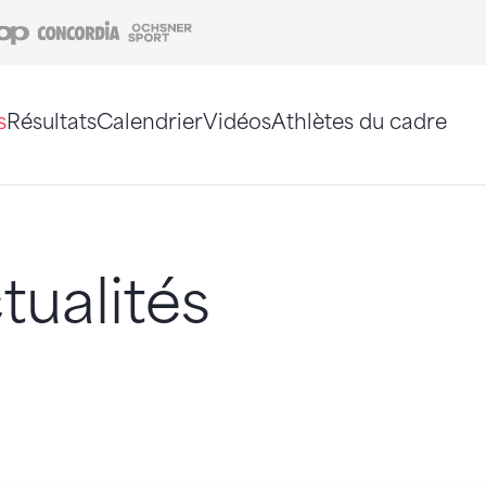
Coop
Concordia
Ochsner Sport
s
Résultats
Calendrier
Vidéos
Athlètes du cadre
e. Vous pouvez également utiliser le plan du site 
tualités