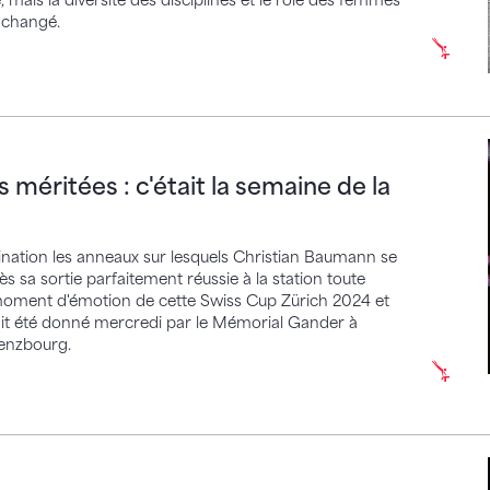
ais la diversité des disciplines et le rôle des femmes
 changé.
tées : c'était la semaine de la Swiss Cup
méritées : c'était la semaine de la
ination les anneaux sur lesquels Christian Baumann se
s sa sortie parfaitement réussie à la station toute
d moment d'émotion de cette Swiss Cup Zürich 2024 et
vait été donné mercredi par le Mémorial Gander à
Lenzbourg.
– Christian Baumanns avec une dernière réussie