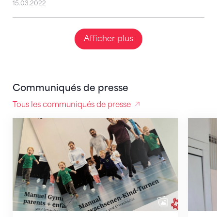
15.03.2022
Afficher plus
Communiqués de presse
Tous les communiqués de presse
La formation en gymnastique se dote d’un fil rouge
Nouvell