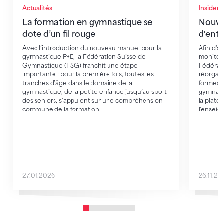
Actualités
Inside
La formation en gymnastique se
Nouv
dote d’un fil rouge
d'en
Avec l’introduction du nouveau manuel pour la
Afin d
gymnastique P+E, la Fédération Suisse de
monite
Gymnastique (FSG) franchit une étape
Fédéra
importante : pour la première fois, toutes les
réorga
tranches d’âge dans le domaine de la
formes
gymnastique, de la petite enfance jusqu’au sport
gymnas
des seniors, s’appuient sur une compréhension
la pla
commune de la formation.
l'ense
27.01.2026
26.11.