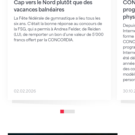
Cap vers le Nord plutôt que des
CONC
vacances balnéaires
prog
phys
La Fête fédérale de gymnastique a lieu tous les
six ans. C’était la bonne réponse au concours de
Depuis
la FSG, qui a permis à Andrea Felder, de Reiden
Intern
(LU), de remporter un bon d’une valeur de 5’000
forme 
francs offert par la CONCORDIA.
CONCOR
progra
Intern
été dé
années
des co
modèle
person
02.02.2026
30.10