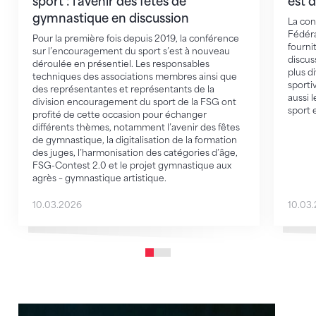
sport : l'avenir des fêtes de
est 
gymnastique en discussion
La con
Fédéra
Pour la première fois depuis 2019, la conférence
fourni
sur l’encouragement du sport s’est à nouveau
discus
déroulée en présentiel. Les responsables
plus di
techniques des associations membres ainsi que
sporti
des représentantes et représentants de la
aussi l
division encouragement du sport de la FSG ont
sport 
profité de cette occasion pour échanger
différents thèmes, notamment l’avenir des fêtes
de gymnastique, la digitalisation de la formation
des juges, l’harmonisation des catégories d’âge,
FSG-Contest 2.0 et le projet gymnastique aux
agrès – gymnastique artistique.
10.03.2026
10.03