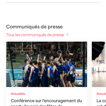
Communiqués de presse
Tous les communiqués de presse
Conférence sur l'encouragement du sport : l'avenir 
La conf
Actualités
Actual
Conférence sur l'encouragement du
La c