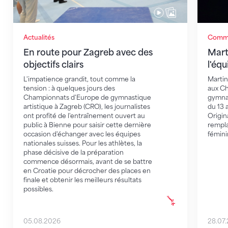
Actualités
Commu
En route pour Zagreb avec des
Mart
objectifs clairs
l'éq
L'impatience grandit, tout comme la
Martin
tension : à quelques jours des
aux C
Championnats d'Europe de gymnastique
gymnas
artistique à Zagreb (CRO), les journalistes
du 13 
ont profité de l'entraînement ouvert au
Origin
public à Bienne pour saisir cette dernière
rempla
occasion d'échanger avec les équipes
fémini
nationales suisses. Pour les athlètes, la
phase décisive de la préparation
commence désormais, avant de se battre
en Croatie pour décrocher des places en
finale et obtenir les meilleurs résultats
possibles.
05.08.2026
28.07