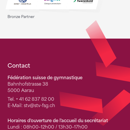
Bronze Partner
Fusszeile
Contact
Fédération suisse de gymnastique
Bahnhofstrasse 38
5000 Aarau
Tel.
+ 41 62 837 82 00
E-Mail:
stv
@stv-fsg.ch
Horaires d'ouverture de l'accueil du secrétariat
Lundi : 08h00–12h00 / 13h30–17h00