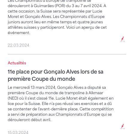
Les Championnats d'Europe de trampoline se
dérouleront à Guimarães (POR) du 3 au 7 avril 2024. A
cette occasion, la Suisse sera représentée par Lucie
Moret et Gonçalo Alves. Les Championnats d'Europe
juniors auront lieu en même temps et quatre jeunes
athlètes suisses y participeront. Voici un aperçu de cet
événement.
22.03.2024
Actualités
11e place pour Gonçalo Alves lors de sa première 
11e place pour Gonçalo Alves lors de sa
première Coupe du monde
Le mercredi 13 mars 2024, Gonçalo Alves a disputé sa
première Coupe du monde de trampoline à Alkmaar
(NED) où il s'est classé 11e. Lucie Moret était également en
lice pour la Suisse. Elle n'a pas réussi ses exercices et a dû
se contenter de l'avant-dernière place. Cette compétition
a servi de préparation aux Championnats d'Europe qui se
dérouleront début avril.
15.03.2024