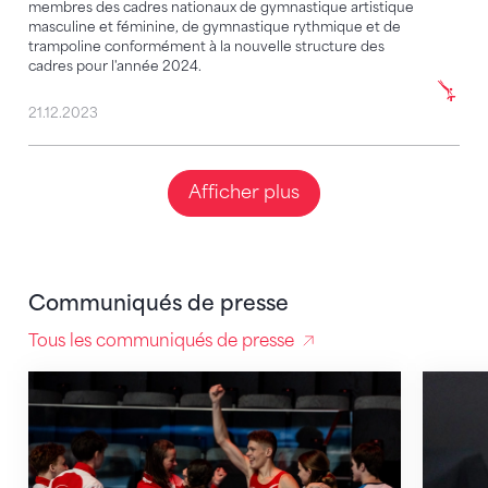
membres des cadres nationaux de gymnastique artistique
masculine et féminine, de gymnastique rythmique et de
trampoline conformément à la nouvelle structure des
cadres pour l'année 2024.
21.12.2023
Afficher plus
Communiqués de presse
Tous les communiqués de presse
Des concours de haut niveau à Kriens
Lucie M