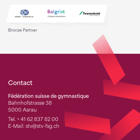
Bronze Partner
Fusszeile
Contact
Fédération suisse de gymnastique
Bahnhofstrasse 38
5000 Aarau
Tel.
+ 41 62 837 82 00
E-Mail:
stv
@stv-fsg.ch